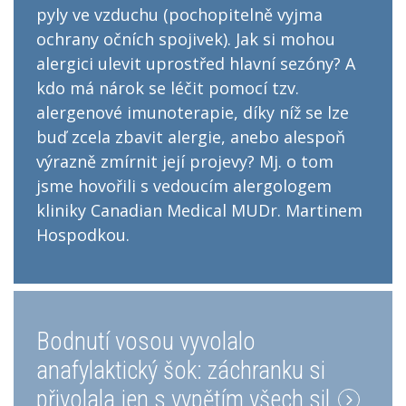
pyly ve vzduchu (pochopitelně vyjma
ochrany očních spojivek). Jak si mohou
alergici ulevit uprostřed hlavní sezóny? A
kdo má nárok se léčit pomocí tzv.
alergenové imunoterapie, díky níž se lze
buď zcela zbavit alergie, anebo alespoň
výrazně zmírnit její projevy? Mj. o tom
jsme hovořili s vedoucím alergologem
kliniky Canadian Medical MUDr. Martinem
Hospodkou.
Bodnutí vosou vyvolalo
anafylaktický šok: záchranku si
přivolala jen s vypětím všech sil