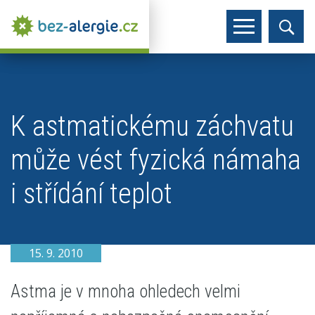
K astmatickému záchvatu
může vést fyzická námaha
i střídání teplot
15. 9. 2010
Astma je v mnoha ohledech velmi