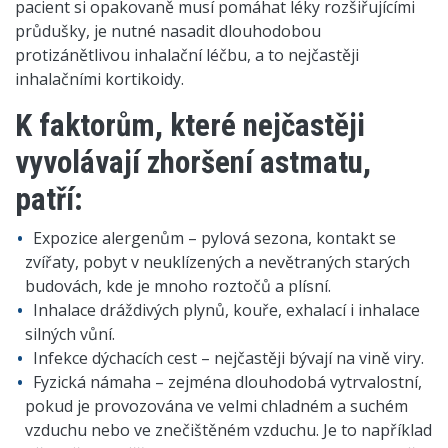
pacient si opakovaně musí pomáhat léky rozšiřujícími
průdušky, je nutné nasadit dlouhodobou
protizánětlivou inhalační léčbu, a to nejčastěji
inhalačními kortikoidy.
K faktorům, které nejčastěji
vyvolávají zhoršení astmatu,
patří:
Expozice alergenům – pylová sezona, kontakt se
zvířaty, pobyt v neuklízených a nevětraných starých
budovách, kde je mnoho roztočů a plísní.
Inhalace dráždivých plynů, kouře, exhalací i inhalace
silných vůní.
Infekce dýchacích cest – nejčastěji bývají na vině viry.
Fyzická námaha – zejména dlouhodobá vytrvalostní,
pokud je provozována ve velmi chladném a suchém
vzduchu nebo ve znečištěném vzduchu. Je to například