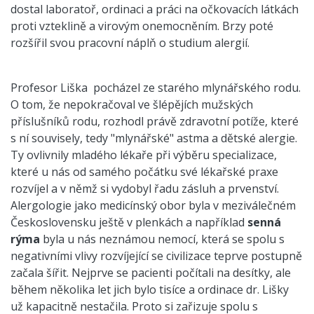
dostal laboratoř, ordinaci a práci na očkovacích látkách
proti vzteklině a virovým onemocněním. Brzy poté
rozšířil svou pracovní náplň o studium alergií.
Profesor Liška
pocházel ze starého mlynářského rodu.
O tom, že nepokračoval ve šlépějích mužských
příslušníků rodu, rozhodl právě zdravotní potíže, které
s ní souvisely, tedy "mlynářské" astma a dětské alergie.
Ty ovlivnily mladého lékaře při výběru specializace,
které u nás od samého počátku své lékařské praxe
rozvíjel a v němž si vydobyl řadu zásluh a prvenství.
Alergologie jako medicínský obor byla v meziválečném
Československu ještě v plenkách a například
senná
rýma
byla u nás neznámou nemocí, která se spolu s
negativními vlivy rozvíjející se civilizace teprve postupně
začala šířit. Nejprve se pacienti počítali na desítky, ale
během několika let jich bylo tisíce a ordinace dr. Lišky
už kapacitně nestačila. Proto si zařizuje spolu s