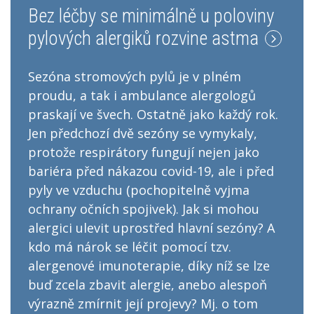
Bez léčby se minimálně u poloviny
pylových alergiků rozvine astma
Sezóna stromových pylů je v plném
proudu, a tak i ambulance alergologů
praskají ve švech. Ostatně jako každý rok.
Jen předchozí dvě sezóny se vymykaly,
protože respirátory fungují nejen jako
bariéra před nákazou covid-19, ale i před
pyly ve vzduchu (pochopitelně vyjma
ochrany očních spojivek). Jak si mohou
alergici ulevit uprostřed hlavní sezóny? A
kdo má nárok se léčit pomocí tzv.
alergenové imunoterapie, díky níž se lze
buď zcela zbavit alergie, anebo alespoň
výrazně zmírnit její projevy? Mj. o tom