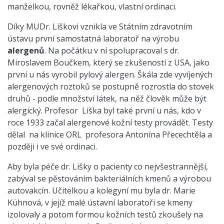
manželkou, rovněž lékařkou, vlastní ordinaci.
Díky MUDr. Liškovi vznikla ve Státním zdravotním
ústavu první samostatná laboratoř na výrobu
alergenů
. Na počátku v ní spolupracoval s dr.
Miroslavem Boučkem, který se zkušeností z USA, jako
první u nás vyrobil pylový alergen. Škála zde vyvíjených
alergenových roztoků se postupně rozrostla do stovek
druhů - podle množství látek, na něž člověk může být
alergický. Profesor
Liška byl také první u nás, kdo v
roce 1933 začal alergenové kožní testy provádět. Testy
dělal
na klinice ORL
profesora Antonína Přecechtěla a
později i ve své ordinaci.
Aby byla péče dr. Lišky o pacienty co nejvšestrannější,
zabýval se pěstováním bakteriálních kmenů a výrobou
autovakcín. Učitelkou a kolegyní mu byla dr. Marie
Kühnová, v jejíž malé ústavní laboratoři se kmeny
izolovaly a potom formou kožních testů zkoušely na