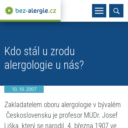
Kdo stál u zrodu
alergologie u nás?
10. 10. 2007
Zakladatelem oboru alergologie v bývalém
Československu je profesor MUDr. Josef
Liška, který se narodil
4. března 1907 ve