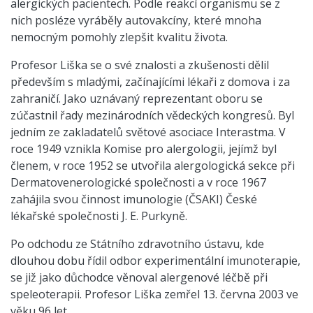
alergických pacientech. Podle reakcí organismu se z
nich posléze vyráběly autovakcíny, které mnoha
nemocným pomohly zlepšit kvalitu života.
Profesor Liška se o své znalosti a zkušenosti dělil
především s mladými, začínajícími lékaři z domova i za
zahraničí. Jako uznávaný reprezentant oboru se
zúčastnil řady mezinárodních vědeckých kongresů. Byl
jedním ze zakladatelů světové asociace Interastma. V
roce 1949 vznikla Komise pro alergologii, jejímž byl
členem, v roce 1952 se utvořila alergologická sekce při
Dermatovenerologické společnosti a v roce 1967
zahájila svou činnost imunologie (ČSAKI) České
lékařské společnosti J. E. Purkyně.
Po odchodu ze Státního zdravotního ústavu, kde
dlouhou dobu řídil odbor experimentální imunoterapie,
se již jako důchodce věnoval alergenové léčbě při
speleoterapii. Profesor Liška zemřel 13. června 2003 ve
věku 96 let.