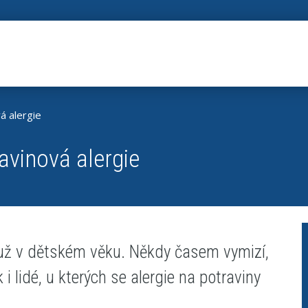
á alergie
avinová alergie
 už v dětském věku. Někdy časem vymizí,
i lidé, u kterých se alergie na potraviny