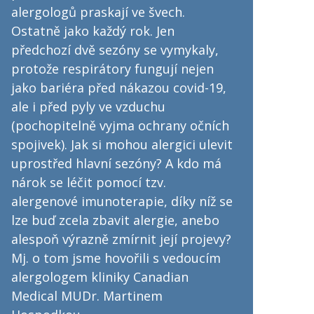
alergologů praskají ve švech.
Ostatně jako každý rok. Jen
předchozí dvě sezóny se vymykaly,
protože respirátory fungují nejen
jako bariéra před nákazou covid-19,
ale i před pyly ve vzduchu
(pochopitelně vyjma ochrany očních
spojivek). Jak si mohou alergici ulevit
uprostřed hlavní sezóny? A kdo má
nárok se léčit pomocí tzv.
alergenové imunoterapie, díky níž se
lze buď zcela zbavit alergie, anebo
alespoň výrazně zmírnit její projevy?
Mj. o tom jsme hovořili s vedoucím
alergologem kliniky Canadian
Medical MUDr. Martinem