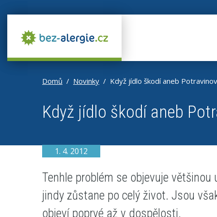
Domů
Novinky
Když jídlo škodí aneb Potravinov
Když jídlo škodí aneb Potr
1. 4. 2012
Tenhle problém se objevuje většinou
jindy zůstane po celý život. Jsou však 
objeví poprvé až v dospělosti.