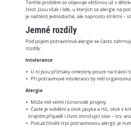
Tenhle problém se objevuje většinou už v dětsk
život. Jsou však i lidé, u kterých se alergie na p
je naštěstí jednoduché, ale naprosto striktní – st
Jemné rozdíly
Pod pojem potravinová alergie se často zahrnuje 
rozdíly:
Intolerance
U ní jsou příznaky omezeny pouze na trávicí t
Při potravinové intoleranci by měl organism
Alergie
Může mít velmi různorodé projevy.
Časté je svědění a otok jazyka a rtů, otok v k
krajním případě i život ohrožující stav – tzv. an
Pokud člověk trpí potravinovou alergií, je nu