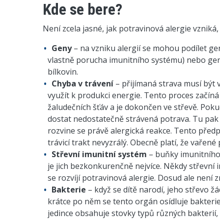
Kde se bere?
Není zcela jasné, jak potravinová alergie vzniká, 
Geny
– na vzniku alergií se mohou podílet gen
vlastně porucha imunitního systému) nebo geny
bílkovin.
Chyba v trávení
– přijímaná strava musí být 
využít k produkci energie. Tento proces začíná
žaludečních šťáv a je dokončen ve střevě. Poku
dostat nedostatečně strávená potrava. Tu pak 
rozvine se právě alergická reakce. Tento předpo
trávicí trakt nevyzrálý. Obecně platí, že vařené
Střevní imunitní systém
– buňky imunitního 
je jich bezkonkurenčně nejvíce. Někdy střevní
se rozvíjí potravinová alergie. Dosud ale nen
Bakterie
– když se dítě narodí, jeho střevo 
krátce po něm se tento orgán osídluje bakteri
jedince obsahuje stovky typů různých bakterií, 