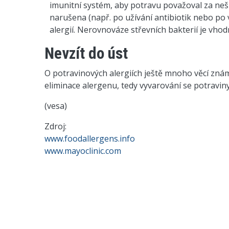
imunitní systém, aby potravu považoval za ne
narušena (např. po užívání antibiotik nebo po 
alergií. Nerovnováze střevních bakterií je vho
Nevzít do úst
O potravinových alergiích ještě mnoho věcí známo 
eliminace alergenu, tedy vyvarování se potraviny
(vesa)
Zdroj:
www.foodallergens.info
www.mayoclinic.com