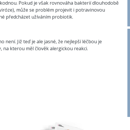
škodnou. Pokud je však rovnováha bakterií dlouhodobě
viróze), může se problém projevit i potravinovou
dné předcházet užíváním probiotik.
není. Již teď je ale jasné, že nejlepší léčbou je
, na kterou měl člověk alergickou reakci.