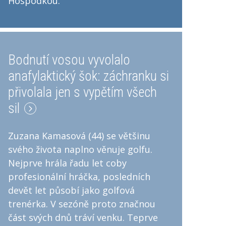
Hospodkou.
Bodnutí vosou vyvolalo
anafylaktický šok: záchranku si
přivolala jen s vypětím všech
sil
Zuzana Kamasová (44) se většinu
svého života naplno věnuje golfu.
Nejprve hrála řadu let coby
profesionální hráčka, posledních
devět let působí jako golfová
trenérka. V sezóně proto značnou
část svých dnů tráví venku. Teprve