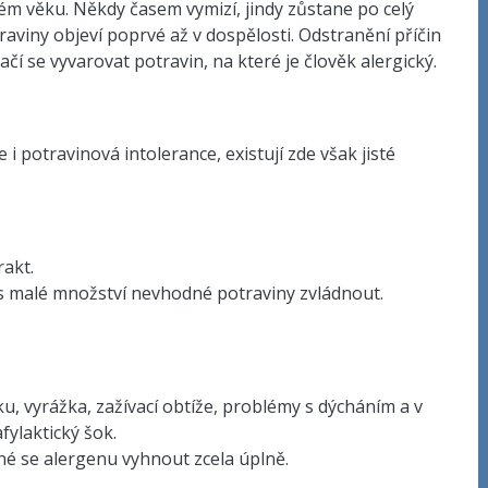
ém věku. Někdy časem vymizí, jindy zůstane po celý
otraviny objeví poprvé až v dospělosti. Odstranění příčin
ačí se vyvarovat potravin, na které je člověk alergický.
i potravinová intolerance, existují zde však jisté
rakt.
us malé množství nevhodné potraviny zvládnout.
rku, vyrážka, zažívací obtíže, problémy s dýcháním a v
afylaktický šok.
tné se alergenu vyhnout zcela úplně.