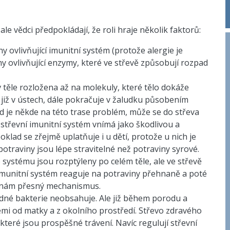
ale vědci předpokládají, že roli hraje několik faktorů:
y ovlivňující imunitní systém (protože alergie je
 ovlivňující enzymy, které ve střevě způsobují rozpad
v těle rozložena až na molekuly, které tělo dokáže
 již v ústech, dále pokračuje v žaludku působením
d je někde na této trase problém, může se do střeva
střevní imunitní systém vnímá jako škodlivou a
klad se zřejmě uplatňuje i u dětí, protože u nich je
 potraviny jsou lépe stravitelné než potraviny syrové.
systému jsou rozptýleny po celém těle, ale ve střevě
 imunitní systém reaguje na potraviny přehnaně a poté
í znám přesný mechanismus.
žádné bakterie neobsahuje. Ale již během porodu a
emi od matky a z okolního prostředí. Střevo zdravého
které jsou prospěšné trávení. Navíc regulují střevní