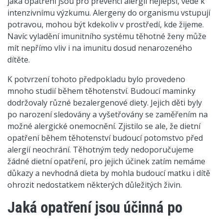
jaká opatření jsou pro prevenci alergií nejlepší, vede k
intenzivnímu výzkumu. Alergeny do organismu vstupují
potravou, mohou být kdekoliv v prostředí, kde žijeme.
Navíc vyladění imunitního systému těhotné ženy může
mít nepřímo vliv i na imunitu dosud nenarozeného
dítěte.
K potvrzení tohoto předpokladu bylo provedeno
mnoho studií během těhotenství. Budoucí maminky
dodržovaly různé bezalergenové diety. Jejich děti byly
po narození sledovány a vyšetřovány se zaměřením na
možné alergické onemocnění. Zjistilo se ale, že dietní
opatření během těhotenství budoucí potomstvo před
alergií neochrání. Těhotným tedy nedoporučujeme
žádné dietní opatření, pro jejich účinek zatím nemáme
důkazy a nevhodná dieta by mohla budoucí matku i dítě
ohrozit nedostatkem některých důležitých živin.
Jaká opatření jsou účinná po