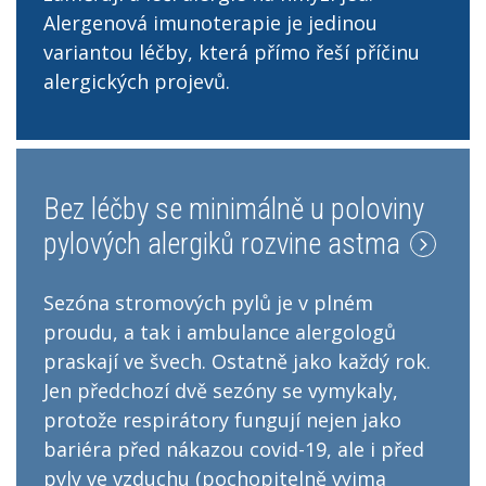
Alergenová imunoterapie je jedinou
variantou léčby, která přímo řeší příčinu
alergických projevů.
Bez léčby se minimálně u poloviny
pylových alergiků rozvine astma
Sezóna stromových pylů je v plném
proudu, a tak i ambulance alergologů
praskají ve švech. Ostatně jako každý rok.
Jen předchozí dvě sezóny se vymykaly,
protože respirátory fungují nejen jako
bariéra před nákazou covid-19, ale i před
pyly ve vzduchu (pochopitelně vyjma