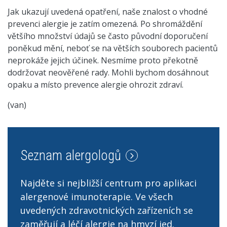
Jak ukazují uvedená opatření, naše znalost o vhodné
prevenci alergie je zatím omezená. Po shromáždění
většího množství údajů se často původní doporučení
poněkud mění, neboť se na větších souborech pacientů
neprokáže jejich účinek. Nesmíme proto překotně
dodržovat neověřené rady. Mohli bychom dosáhnout
opaku a místo prevence alergie ohrozit zdraví.
(van)
Seznam alergologů
Najděte si nejbližší centrum pro aplikaci
alergenové imunoterapie. Ve všech
uvedených zdravotnických zařízeních se
zaměřují a léčí alergie na hmyzí jed.