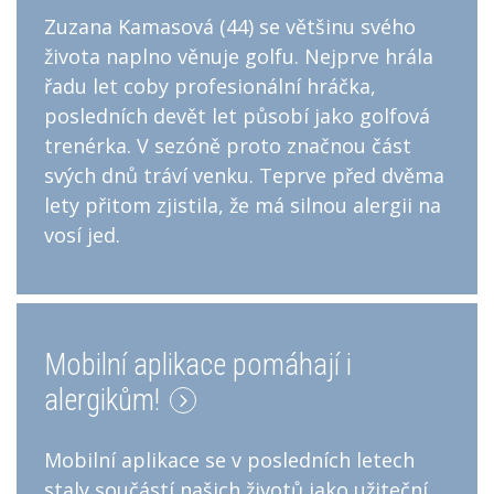
Zuzana Kamasová (44) se většinu svého
života naplno věnuje golfu. Nejprve hrála
řadu let coby profesionální hráčka,
posledních devět let působí jako golfová
trenérka. V sezóně proto značnou část
svých dnů tráví venku. Teprve před dvěma
lety přitom zjistila, že má silnou alergii na
vosí jed.
Mobilní aplikace pomáhají i
alergikům!
Mobilní aplikace se v posledních letech
staly součástí našich životů jako užiteční