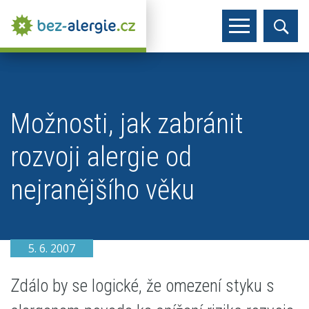
Možnosti, jak zabránit
rozvoji alergie od
nejranějšího věku
5. 6. 2007
Zdálo by se logické, že omezení styku s