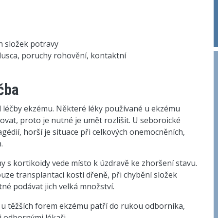
h složek potravy
lusca, poruchy rohovění, kontaktní
éčba
od léčby ekzému. Některé léky používané u ekzému
t, proto je nutné je umět rozlišit. U seboroické
édií, horší je situace při celkových onemocněních,
.
y s kortikoidy vede místo k úzdravě ke zhoršení stavu.
uze transplantací kostí dřeně, při chybění složek
tné podávat jich velká množství.
 u těžších forem ekzému patří do rukou odborníka,
i odbornými lékaři.