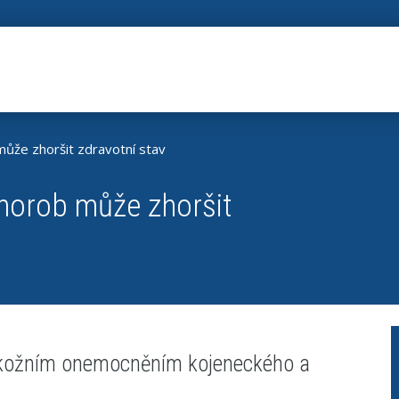
může zhoršit zdravotní stav
horob může zhoršit
m kožním onemocněním kojeneckého a