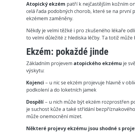
Atopický ekzém
patří k nejčastějším kožním o
celá řada podobných chorob, které se na první p
ekzémem zaměněny.
Někdy je velmi těžké i pro zkušeného lékaře odli
to velmi důležité z hlediska léčby. Ta totiž může
Ekzém: pokaždé jinde
Základním projevem
atopického ekzému
je sv
výskytu:
Kojenci
– u nic se ekzém projevuje hlavně v obl
podkolení a do loketních jamek
Dospělí
– u nich může být ekzém rozprostřen po
je suchost kůže a také střídání bezpříznakovéh
může onemocnění mizet.
Některé projevy ekzému jsou shodné s projev