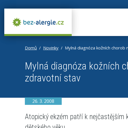
Domů
Novinky
Mylná diagnóza kožních chorob 
Mylná diagnóza kožních c
zdravotní stav
26. 3. 2008
Atopický ekzém patří k nejčastější
dětského věku.