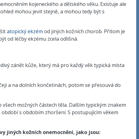
nemocněním kojeneckého a dětského věku. Existuje ale
ohled mohou jevit stejně, a mohou tedy být s
šit
atopický ekzém
od jiných kožních chorob. Přitom je
 být od léčby ekzému zcela odlišná.
ědivý zánět kůže, který má pro každý věk typická místa
ičeji a na dolních končetinách, potom se přesouvá do
 všech možných částech těla. Dalším typickým znakem
o období s obdobím zhoršení. S postupujícím věkem
y jiných kožních onemocnění, jako jsou: