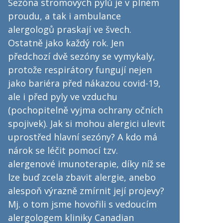
Sezóna stromových pylů je v plném
proudu, a tak i ambulance
alergologů praskají ve švech.
Ostatně jako každý rok. Jen
předchozí dvě sezóny se vymykaly,
protože respirátory fungují nejen
jako bariéra před nákazou covid-19,
ale i před pyly ve vzduchu
(pochopitelně vyjma ochrany očních
spojivek). Jak si mohou alergici ulevit
uprostřed hlavní sezóny? A kdo má
nárok se léčit pomocí tzv.
alergenové imunoterapie, díky níž se
lze buď zcela zbavit alergie, anebo
alespoň výrazně zmírnit její projevy?
Mj. o tom jsme hovořili s vedoucím
alergologem kliniky Canadian