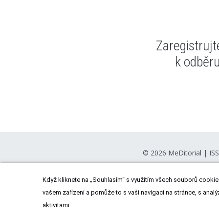
Zaregistruj
k odběr
© 2026
MeDitorial
| IS
Když kliknete na „Souhlasím“ s využitím všech souborů cookies
vašem zařízení a pomůže to s vaší navigací na stránce, s analý
aktivitami.