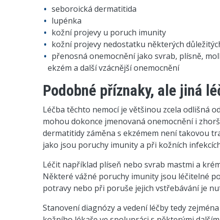
seboroická dermatitida
lupénka
kožní projevy u poruch imunity
kožní projevy nedostatku některých důležitýc
přenosná onemocnění jako svrab, plísně, mol
ekzém a další vzácnější onemocnění
Podobné příznaky, ale jiná l
Léčba těchto nemocí je většinou zcela odlišná 
mohou dokonce jmenovaná onemocnění i zhoršova
dermatitidy záměna s ekzémem není takovou trag
jako jsou poruchy imunity a při kožních infekcích
Léčit například plíseň nebo svrab mastmi a krém
Některé vážné poruchy imunity jsou léčitelné po
potravy nebo při poruše jejich vstřebávání je nu
Stanovení diagnózy a vedení léčby tedy zejména
kožního lékaře ve spolupráci s některými dalším