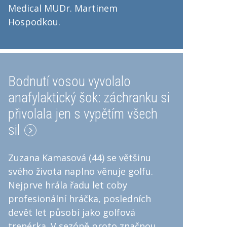
Medical MUDr. Martinem
Hospodkou.
Bodnutí vosou vyvolalo
anafylaktický šok: záchranku si
přivolala jen s vypětím všech
sil
Zuzana Kamasová (44) se většinu
svého života naplno věnuje golfu.
Nejprve hrála řadu let coby
profesionální hráčka, posledních
devět let působí jako golfová
trenérka. V sezóně proto značnou