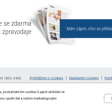
te se zdarma
Mám zájem, chci se přihlás
u zpravodaje
Prohlášení o cookies
Nastavení cookies
Kont
SN 1805-3408
, poskytnete tím souhlas k jejich ukládání ve
zou využití dat a našimi marketingovými