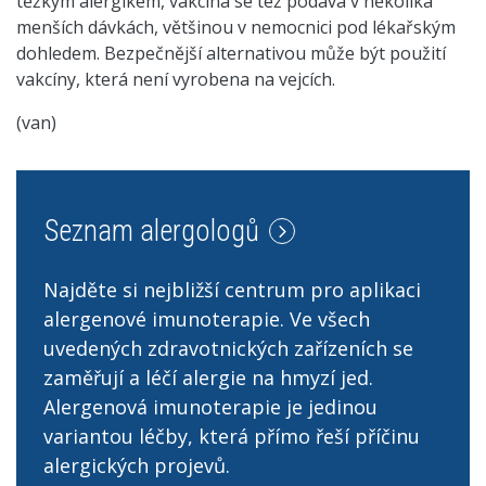
těžkým alergikem, vakcína se též podává v několika
menších dávkách, většinou v nemocnici pod lékařským
dohledem. Bezpečnější alternativou může být použití
vakcíny, která není vyrobena na vejcích.
(van)
Seznam alergologů
Najděte si nejbližší centrum pro aplikaci
alergenové imunoterapie. Ve všech
uvedených zdravotnických zařízeních se
zaměřují a léčí alergie na hmyzí jed.
Alergenová imunoterapie je jedinou
variantou léčby, která přímo řeší příčinu
alergických projevů.