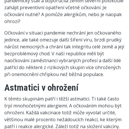
pandemický stav a doporučila zemím severní polokoule
zahájit preventivní opatření včetně očkování. Je
očkování nutné? A pomůže alergikům, nebo je naopak
ohrozí?
Očkování v situaci pandemie nechrání jen očkovaného
jedince, ale také omezuje další šíření viru, brzdí prudký
nárůst nemocných a chrání tak integritu celé země a její
bezproblémový chod. V naší republice měli být
naočkováni zaměstnanci vybraných profesí a další lidé
patřící do některé z rizikových skupin více ohrožených
při onemocnění chřipkou než běžná populace.
Astmatici v ohrožení
K těmto skupinám patří i těžší astmatici. Ti také často
trpí mnohočetnými alergiemi. A očkováním mohou být
ohroženi. Každá vakcinace totiž může vyvolat určité,
většinou malé procento nežádoucích reakcí, ke kterým
patří i reakce alergické. Záleží totiž na složení vakcíny.