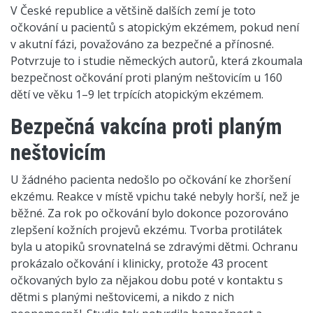
V České republice a většině dalších zemí je toto
očkování u pacientů s atopickým ekzémem, pokud není
v akutní fázi, považováno za bezpečné a přínosné.
Potvrzuje to i studie německých autorů, která zkoumala
bezpečnost očkování proti planým neštovicím u 160
dětí ve věku 1–9 let trpících atopickým ekzémem.
Bezpečná vakcína proti planým
neštovicím
U žádného pacienta nedošlo po očkování ke zhoršení
ekzému. Reakce v místě vpichu také nebyly horší, než je
běžné. Za rok po očkování bylo dokonce pozorováno
zlepšení kožních projevů ekzému. Tvorba protilátek
byla u atopiků srovnatelná se zdravými dětmi. Ochranu
prokázalo očkování i klinicky, protože 43 procent
očkovaných bylo za nějakou dobu poté v kontaktu s
dětmi s planými neštovicemi, a nikdo z nich