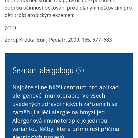
neonemocněl. Studie tak potvrdila bezpečnost a
dobrou účinnost očkování proti planým neštovicím pro
děti trpící atopickým ekzémem.
(van)
Zdroj: Kretka, Eur J Pediatr, 2009, 165, 677–683
Seznam alergologů
Najděte si nejbližší centrum pro aplikaci
alergenové imunoterapie. Ve všech
uvedených zdravotnických zařízeních se
zaměřují a léčí alergie na hmyzí jed.
Alergenová imunoterapie je jedinou
variantou léčby, která přímo řeší příčinu
alergických projevů.