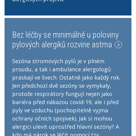
Bez léčby se minimálně u poloviny
pylových alergiků rozvine astma
Sezóna stromových pylů je v plném
proudu, a tak i ambulance alergologů
praskají ve švech. Ostatně jako každý rok.
Jen předchozí dvě sezóny se vymykaly,
protože respirátory fungují nejen jako
bariéra před nákazou covid-19, ale i před
pyly ve vzduchu (pochopitelně vyjma
ochrany očních spojivek). Jak si mohou
alergici ulevit uprostřed hlavní sezóny? A
kdo má nárok se léčit pomocí tzv.