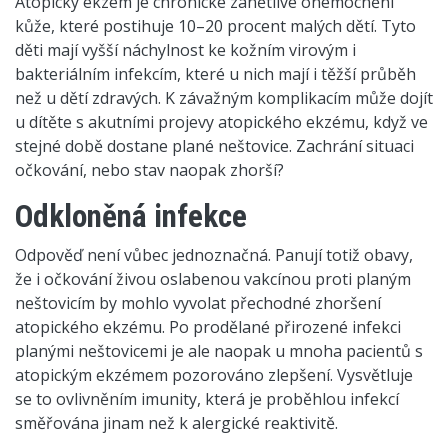
Atopický ekzém je chronické zánětlivé onemocnění
kůže, které postihuje 10–20 procent malých dětí. Tyto
děti mají vyšší náchylnost ke kožním virovým i
bakteriálním infekcím, které u nich mají i těžší průběh
než u dětí zdravých. K závažným komplikacím může dojít
u dítěte s akutními projevy atopického ekzému, když ve
stejné době dostane plané neštovice. Zachrání situaci
očkování, nebo stav naopak zhorší?
Odkloněná infekce
Odpověď není vůbec jednoznačná. Panují totiž obavy,
že i očkování živou oslabenou vakcínou proti planým
neštovicím by mohlo vyvolat přechodné zhoršení
atopického ekzému. Po prodělané přirozené infekci
planými neštovicemi je ale naopak u mnoha pacientů s
atopickým ekzémem pozorováno zlepšení. Vysvětluje
se to ovlivněním imunity, která je proběhlou infekcí
směřována jinam než k alergické reaktivitě.