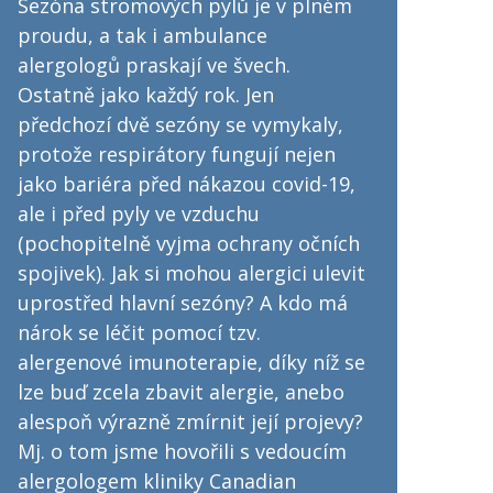
Sezóna stromových pylů je v plném
proudu, a tak i ambulance
alergologů praskají ve švech.
Ostatně jako každý rok. Jen
předchozí dvě sezóny se vymykaly,
protože respirátory fungují nejen
jako bariéra před nákazou covid-19,
ale i před pyly ve vzduchu
(pochopitelně vyjma ochrany očních
spojivek). Jak si mohou alergici ulevit
uprostřed hlavní sezóny? A kdo má
nárok se léčit pomocí tzv.
alergenové imunoterapie, díky níž se
lze buď zcela zbavit alergie, anebo
alespoň výrazně zmírnit její projevy?
Mj. o tom jsme hovořili s vedoucím
alergologem kliniky Canadian