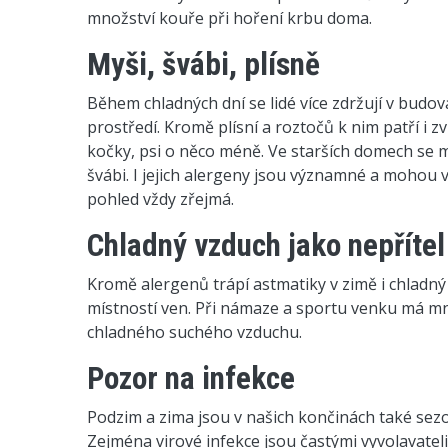
množství kouře při hoření krbu doma.
Myši, švábi, plísně
Během chladných dní se lidé více zdržují v budová
prostředí. Kromě plísní a roztočů k nim patří i zv
kočky, psi o něco méně. Ve starších domech se m
švábi. I jejich alergeny jsou významné a mohou v
pohled vždy zřejmá.
Chladný vzduch jako nepříte
Kromě alergenů trápí astmatiky v zimě i chladný
místností ven. Při námaze a sportu venku má m
chladného suchého vzduchu.
Pozor na infekce
Podzim a zima jsou v našich končinách také sezo
Zejména virové infekce jsou častými vyvolavate