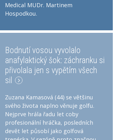
Medical MUDr. Martinem
Hospodkou.
Bodnutí vosou vyvolalo
anafylaktický šok: záchranku si
přivolala jen s vypětím všech
sil
Zuzana Kamasová (44) se většinu
svého života naplno věnuje golfu.
Nejprve hrála řadu let coby
profesionální hráčka, posledních
devět let působí jako golfová
trenérka. V sezóně proto značnou