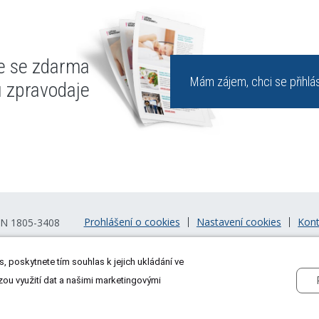
te se zdarma
Mám zájem, chci se přihlás
u zpravodaje
Prohlášení o cookies
Nastavení cookies
Kont
SN 1805-3408
, poskytnete tím souhlas k jejich ukládání ve
zou využití dat a našimi marketingovými