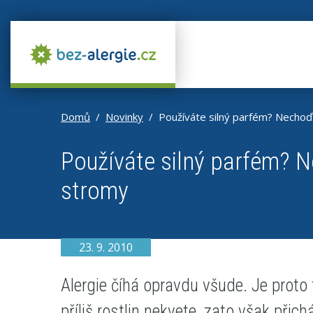
Domů
Novinky
Používáte silný parfém? Necho
Používáte silný parfém? 
stromy
23. 9. 2010
Alergie číhá opravdu všude. Je proto 
příliš rostlin nekvete, zato však přic