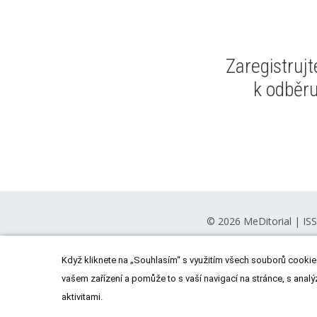
Zaregistruj
k odběr
© 2026
MeDitorial
| IS
Když kliknete na „Souhlasím“ s využitím všech souborů cookies
vašem zařízení a pomůže to s vaší navigací na stránce, s analý
aktivitami.