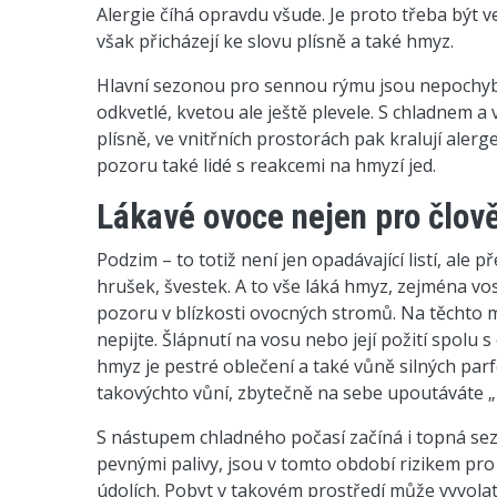
Alergie číhá opravdu všude. Je proto třeba být ve
však přicházejí ke slovu plísně a také hmyz.
Hlavní sezonou pro sennou rýmu jsou nepochybně
odkvetlé, kvetou ale ještě plevele. S chladnem a
plísně, ve vnitřních prostorách pak kralují ale
pozoru také lidé s reakcemi na hmyzí jed.
Lákavé ovoce nejen pro člov
Podzim – to totiž není jen opadávající listí, ale
hrušek, švestek. A to vše láká hmyz, zejména vosy.
pozoru v blízkosti ovocných stromů. Na těchto m
nepijte. Šlápnutí na vosu nebo její požití spolu
hmyz je pestré oblečení a také vůně silných parf
takovýchto vůní, zbytečně na sebe upoutáváte 
S nástupem chladného počasí začíná i topná sezo
pevnými palivy, jsou v tomto období rizikem pro 
údolích. Pobyt v takovém prostředí může vyvolat