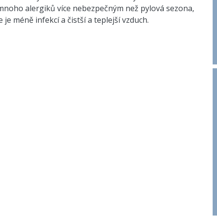
o mnoho alergiků více nebezpečným než pylová sezona,
 je méně infekcí a čistší a teplejší vzduch.