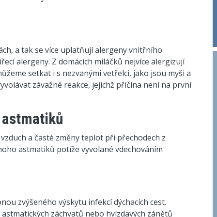
ch, a tak se více uplatňují alergeny vnitřního
ířecí alergeny. Z domácích miláčků nejvíce alergizují
ůžeme setkat i s nezvanými vetřelci, jako jsou myši a
yvolávat závažné reakce, jejichž příčina není na první
l astmatiků
 vzduch a časté změny teplot při přechodech z
noho astmatiků potíže vyvolané vdechováním
nou zvýšeného výskytu infekcí dýchacích cest.
li astmatických záchvatů nebo hvízdavých zánětů