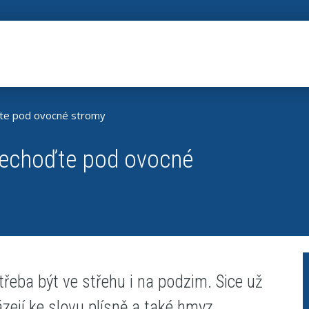
ďte pod ovocné stromy
Nechoďte pod ovocné
třeba být ve střehu i na podzim. Sice už
házejí ke slovu plísně a také hmyz.