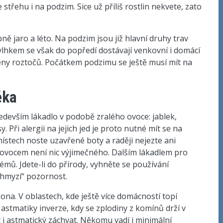
 střehu i na podzim. Sice už příliš rostlin nekvete, zato
 jaro a léto. Na podzim jsou již hlavní druhy trav
 vlhkem se však do popředí dostávají venkovní i domácí
rgeny roztočů. Počátkem podzimu se ještě musí mít na
ěka
 především lákadlo v podobě zralého ovoce: jablek,
 Při alergii na jejich jed je proto nutné mít se na
ístech noste uzavřené boty a raději nejezte ani
 s ovocem není nic výjimečného. Dalším lákadlem pro
émů. Jdete-li do přírody, vyhněte se používání
„hmyzí“ pozornost.
na. V oblastech, kde ještě více domácností topí
astmatiky inverze, kdy se zplodiny z komínů drží v
 i astmatický záchvat. Někomu vadí i minimální