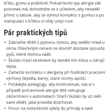
křídu, gumu a podobně. Pokud tento typ alergie váš
potomek má, dohodněte se s učitelem, aby neseděl
přímo u tabule, aby se vyhnul kontaktu s gumou a po
manipulaci s křídou si vždy umyl ruce.
Pár praktických tipů
Zabraňte dítěti s pylovou rýmou, aby sedělo hned u
okna. Otevřeným oknem se dovnitř dostane spousta
pylů, které mohou vadit.
Školáci trpící ekzémem by neměli mít místa u zdrojů
tepla.
Zamezte kontaktu s alergeny při hodinách pracovní
výchovy (lepidla, barvy, staré noviny apod.).
Požádejte pedagogy, aby kontrolovali, zda si v
případě potravinové alergie dítě nekupuje
občerstvení v automatech. Starší školáci by už měli
sami vědět, jaká pravidla dodržovat.
Pozor na mimoškolní výlety do přírody a také