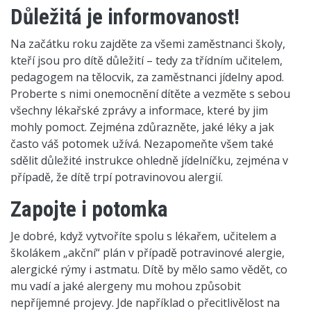
Důležitá je informovanost!
Na začátku roku zajděte za všemi zaměstnanci školy,
kteří jsou pro dítě důležití – tedy za třídním učitelem,
pedagogem na tělocvik, za zaměstnanci jídelny apod.
Proberte s nimi onemocnění dítěte a vezměte s sebou
všechny lékařské zprávy a informace, které by jim
mohly pomoct. Zejména zdůrazněte, jaké léky a jak
často váš potomek užívá. Nezapomeňte všem také
sdělit důležité instrukce ohledně jídelníčku, zejména v
případě, že dítě trpí potravinovou alergií.
Zapojte i potomka
Je dobré, když vytvoříte spolu s lékařem, učitelem a
školákem „akční“ plán v případě potravinové alergie,
alergické rýmy i astmatu. Dítě by mělo samo vědět, co
mu vadí a jaké alergeny mu mohou způsobit
nepříjemné projevy. Jde například o přecitlivělost na