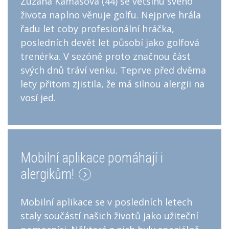
Zuzana Kamasová (44) se většinu svého
života naplno věnuje golfu. Nejprve hrála
řadu let coby profesionální hráčka,
posledních devět let působí jako golfová
trenérka. V sezóně proto značnou část
svých dnů tráví venku. Teprve před dvěma
lety přitom zjistila, že má silnou alergii na
vosí jed.
Mobilní aplikace pomáhají i
alergikům!
Mobilní aplikace se v posledních letech
staly součástí našich životů jako užiteční