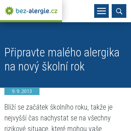
Připravte malého alergika
na nový školní rok
9. 9. 2013
Blíží se začátek školního roku, takže je
nejvyšší čas nachystat se na všechny
rizikové situace, které mohou vaše