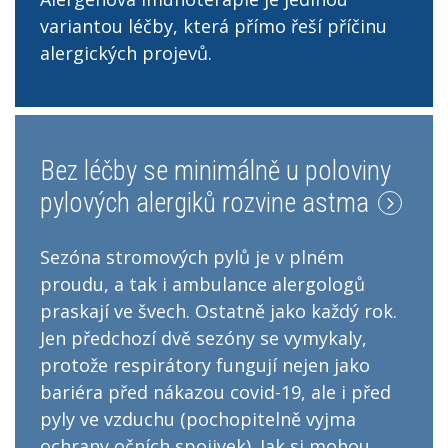
variantou léčby, která přímo řeší příčinu
alergických projevů.
Bez léčby se minimálně u poloviny
pylových alergiků rozvine astma
Sezóna stromových pylů je v plném
proudu, a tak i ambulance alergologů
praskají ve švech. Ostatně jako každý rok.
Jen předchozí dvě sezóny se vymykaly,
protože respirátory fungují nejen jako
bariéra před nákazou covid-19, ale i před
pyly ve vzduchu (pochopitelně vyjma
ochrany očních spojivek). Jak si mohou