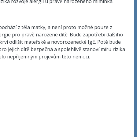
rizika rozvoje alergií u právě narozeného miminka.
 pochází z těla matky, a není proto možné pouze z
alergie pro právě narozené dítě. Bude zapotřebí dalšího
krvi odlišit mateřské a novorozenecké IgE. Poté bude
 jejich dítě bezpečná a spolehlivě stanoví míru rizika
zelo nepříjemným projevům této nemoci.