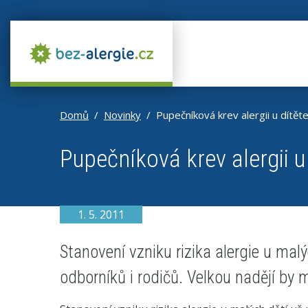
Domů
Novinky
Pupečníková krev alergii u dítět
Pupečníková krev alergii u
1. 5. 2011
Stanovení vzniku rizika alergie u mal
odborníků i rodičů. Velkou nadějí by 