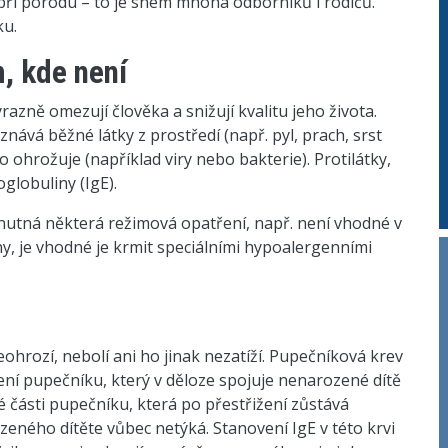
 při porodu – to je snem mnoha odborníků i rodičů.
ku.
m, kde není
razně omezují člověka a snižují kvalitu jeho života.
nává běžné látky z prostředí (např. pyl, prach, srst
ělo ohrožuje (například viry nebo bakterie). Protilátky,
oglobuliny (IgE).
 nutná některá režimová opatření, např. není vhodné v
ny, je vhodné je krmit speciálními hypoalergenními
ohrozí, nebolí ani ho jinak nezatíží. Pupečníková krev
ní pupečníku, který v děloze spojuje nenarozené dítě
 té části pupečníku, která po přestřižení zůstává
zeného dítěte vůbec netýká. Stanovení IgE v této krvi