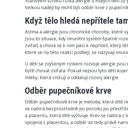
Stanovení vzniku rizika alergie u malých dětí už
Velkou nadějí by mohl být odběr krve z pupeční
Když tělo hledá nepřítele ta
Astma a alergie jsou chronické choroby, které vý
Jsou to situace, kdy imunitní systém špatně rozez
zvířat) a chová se k nim jako k nepříteli, který t
které se na této reakci podílejí, se nazývají imun
U dětí se zvýšeným rizikem rozvoje alergie jsou
bytě chovat zvířata. Pokud nejsou tyto děti koje
mléky, která snižují a oddalují rozvoj alergie.
Odběr pupečníkové krve
Odběr pupečníkové krve je metoda, která dítě ne
se nabírá bezprostředně po porodu po přestřiže
a placentu, která dítě vyživuje. Krev se nabírá z
spojena s placentou, a odběr se tedy právě naro