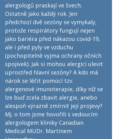
alergologů praskají ve švech.
Ostatně jako každý rok. Jen
předchozí dvě sezóny se vymykaly,
protože respirátory fungují nejen
jako bariéra před nákazou covid-19,
ale i před pyly ve vzduchu
(pochopitelně vyjma ochrany očních
spojivek). Jak si mohou alergici ulevit
uprostřed hlavní sezóny? A kdo má
nárok se léčit pomocí tzv.
alergenové imunoterapie, díky níž se
lze buď zcela zbavit alergie, anebo
alespoň výrazně zmírnit její projevy?
Mj. o tom jsme hovořili s vedoucím
alergologem kliniky Canadian
Medical MUDr. Martinem