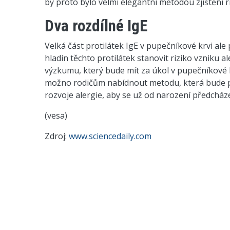
by proto bylo velmi elegantní metodou zjištění 
Dva rozdílné IgE
Velká část protilátek IgE v pupečníkové krvi ale
hladin těchto protilátek stanovit riziko vzniku 
výzkumu, který bude mít za úkol v pupečníkové 
možno rodičům nabídnout metodu, která bude pro
rozvoje alergie, aby se už od narození předchá
(vesa)
Zdroj:
www.sciencedaily.com