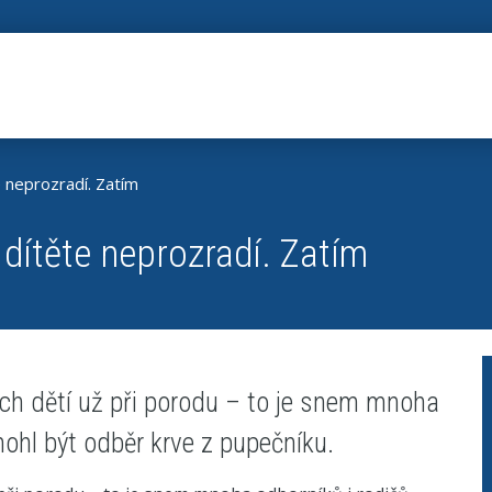
e neprozradí. Zatím
 dítěte neprozradí. Zatím
ých dětí už při porodu – to je snem mnoha
mohl být odběr krve z pupečníku.