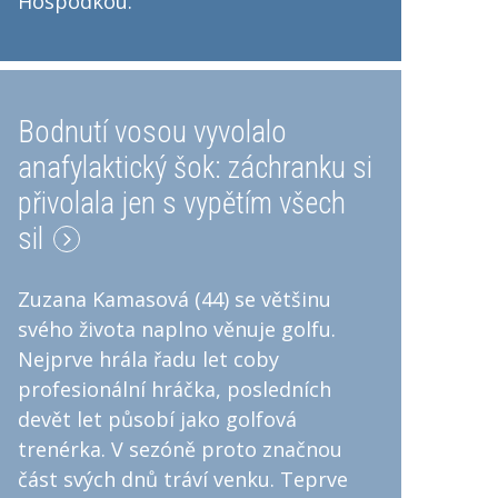
Hospodkou.
Bodnutí vosou vyvolalo
anafylaktický šok: záchranku si
přivolala jen s vypětím všech
sil
Zuzana Kamasová (44) se většinu
svého života naplno věnuje golfu.
Nejprve hrála řadu let coby
profesionální hráčka, posledních
devět let působí jako golfová
trenérka. V sezóně proto značnou
část svých dnů tráví venku. Teprve