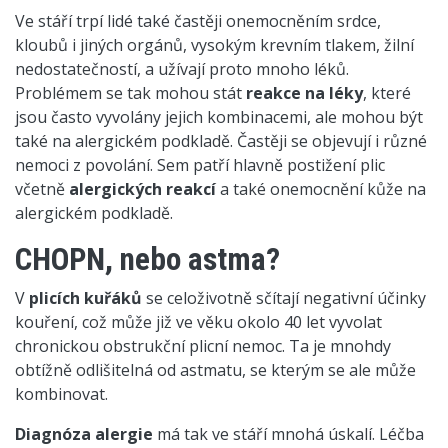
Ve stáří trpí lidé také častěji onemocněním srdce,
kloubů i jiných orgánů, vysokým krevním tlakem, žilní
nedostatečností, a užívají proto mnoho léků.
Problémem se tak mohou stát
reakce na léky
, které
jsou často vyvolány jejich kombinacemi, ale mohou být
také na alergickém podkladě. Častěji se objevují i různé
nemoci z povolání. Sem patří hlavně postižení plic
včetně
alergických reakcí
a také onemocnění kůže na
alergickém podkladě.
CHOPN, nebo astma?
V
plicích kuřáků
se celoživotně sčítají negativní účinky
kouření, což může již ve věku okolo 40 let vyvolat
chronickou obstrukční plicní nemoc. Ta je mnohdy
obtížně odlišitelná od astmatu, se kterým se ale může
kombinovat.
Diagnóza alergie
má tak ve stáří mnohá úskalí. Léčba