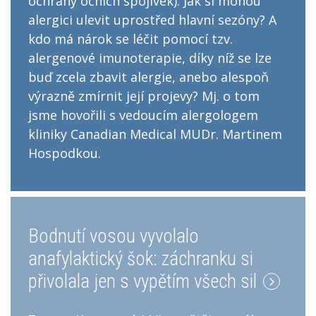
ochrany očních spojivek). Jak si mohou
alergici ulevit uprostřed hlavní sezóny? A
kdo má nárok se léčit pomocí tzv.
alergenové imunoterapie, díky níž se lze
buď zcela zbavit alergie, anebo alespoň
výrazně zmírnit její projevy? Mj. o tom
jsme hovořili s vedoucím alergologem
kliniky Canadian Medical MUDr. Martinem
Hospodkou.
Bodnutí vosou vyvolalo
anafylaktický šok: záchranku si
přivolala jen s vypětím všech sil