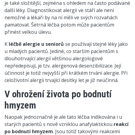
je také složitější, zejména s ohledem na často podávané
další léky. Diagnostikovat alergii ve stáří ale není
nemožné a lékaři by na ni měli ve svých rozvahách
pamatovat. Šetrná léčba potom může pacientům
přinést velkou úlevu.
K
léčbě alergie u seniorů
se používají stejné léky jako
u mladých pacientů. Jediné, co starším pacientům s
dlouhotrvající alergií většinou alergologové
nepředepisují, je tzv. alergenová desenzibilizace. Její
účinnost je totiž nejvyšší při krátkém trvání alergie. Při
celoživotní alergii trvající desítky let je již neúčinná.
V ohrožení života po bodnutí
hmyzem
Naopak jednoznačně je ale tato léčba indikována i u
starých pacientů s nově vzniklou anafylaktickou
reakcí
po bodnutí hmyzem
. Jsou totiž takovými reakcemi