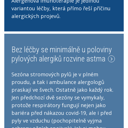
Alergenová imunoterapie je jedinou
variantou léčby, která přímo řeší příčinu
alergických projevů.
Bez léčby se minimálně u poloviny
pylových alergiků rozvine astma
Sezóna stromových pylů je v plném
proudu, a tak i ambulance alergologů
praskají ve švech. Ostatně jako každý rok.
Jen předchozí dvě sezóny se vymykaly,
protože respirátory fungují nejen jako
bariéra před nákazou covid-19, ale i před
pyly ve vzduchu (pochopitelně vyjma