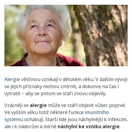
Alergie
většinou vznikají v dětském věku. V dalším vývoji
se jejich příznaky mohou zmírnit, a dokonce na čas i
vytratit – aby se potom ve stáří znovu objevily.
Vzácněji se
alergie
může ve stáří objevit vůbec poprvé.
Ve vyšším věku totiž některé funkce
imunitního
systému
ochabují. Starší lidé jsou náchylnější k infekcím,
ale i k nádorům a mírně
náchylní ke vzniku alergie
.