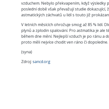
vzduchem. Nebylo překvapením, když výsledky pot
poslední době však převažují studie dokazující,
astmatických záchvatů u lidí s touto již prokáza
V letních měsících ohrožuje smog až 85 % lidí. 
plynů a zplodin spalování. Pro astmatika je ale
během dne mění. Nejlepší vzduch je po ránu a d
proto měli nejvíce chodit ven ráno či dopoledne.
(syna)
Zdroj:
sancd.org