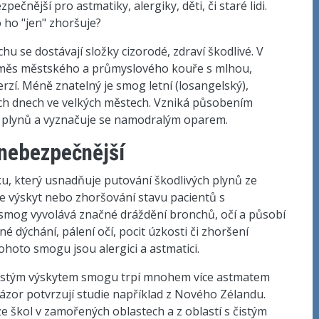
čnější pro astmatiky, alergiky, děti, či staré lidi.
 ho "jen" zhoršuje?
hu se dostávají složky cizorodé, zdraví škodlivé. V
 směs městského a průmyslového kouře s mlhou,
erzí. Méně znatelný je smog letní (losangelský),
tních dnech ve velkých městech. Vzniká působením
h plynů a vyznačuje se namodralým oparem.
 nebezpečnější
, který usnadňuje putování škodlivých plynů ze
je výskyt nebo zhoršování stavu pacientů s
 smog vyvolává značné dráždění bronchů, očí a působí
né dýchání, pálení očí, pocit úzkosti či zhoršení
ohoto smogu jsou alergici a astmatici.
 s častým výskytem smogu trpí mnohem více astmatem
názor potvrzují studie například z Nového Zélandu.
e škol v zamořených oblastech a z oblastí s čistým