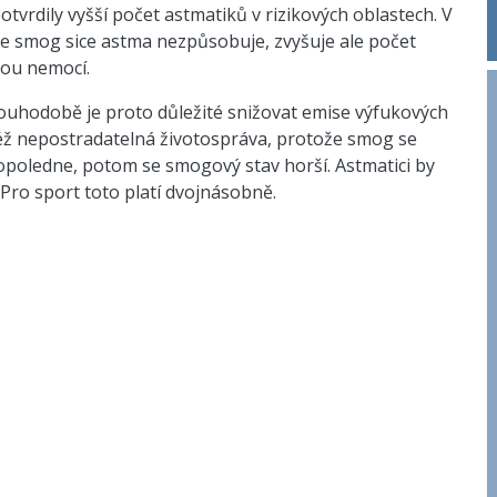
vrdily vyšší počet astmatiků v rizikových oblastech. V
 že smog sice astma nezpůsobuje, zvyšuje ale počet
nou nemocí.
Dlouhodobě je proto důležité snižovat emise výfukových
 též nepostradatelná životospráva, protože smog se
opoledne, potom se smogový stav horší. Astmatici by
 Pro sport toto platí dvojnásobně.