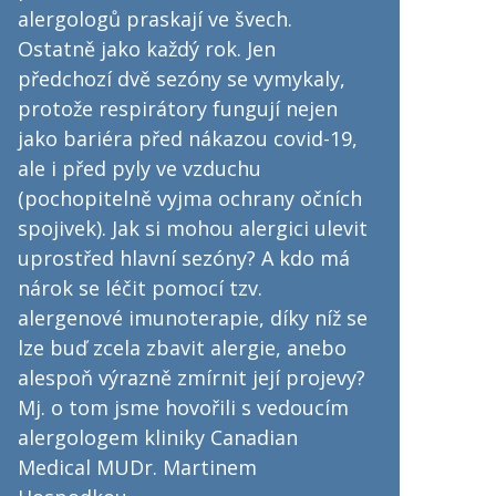
alergologů praskají ve švech.
Ostatně jako každý rok. Jen
předchozí dvě sezóny se vymykaly,
protože respirátory fungují nejen
jako bariéra před nákazou covid-19,
ale i před pyly ve vzduchu
(pochopitelně vyjma ochrany očních
spojivek). Jak si mohou alergici ulevit
uprostřed hlavní sezóny? A kdo má
nárok se léčit pomocí tzv.
alergenové imunoterapie, díky níž se
lze buď zcela zbavit alergie, anebo
alespoň výrazně zmírnit její projevy?
Mj. o tom jsme hovořili s vedoucím
alergologem kliniky Canadian
Medical MUDr. Martinem