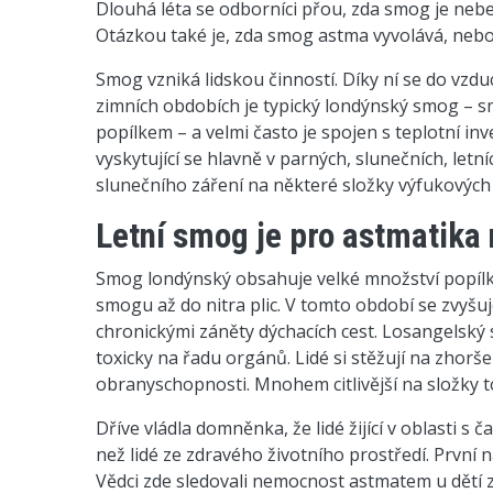
Dlouhá léta se odborníci přou, zda smog je nebezpe
Otázkou také je, zda smog astma vyvolává, nebo
Smog vzniká lidskou činností. Díky ní se do vzduc
zimních obdobích je typický londýnský smog –
popílkem – a velmi často je spojen s teplotní inv
vyskytující se hlavně v parných, slunečních, le
slunečního záření na některé složky výfukovýc
Letní smog je pro astmatika
Smog londýnský obsahuje velké množství popílku
smogu až do nitra plic. V tomto období se zvyšu
chronickými záněty dýchacích cest. Losangelský
toxicky na řadu orgánů. Lidé si stěžují na zhorše
obranyschopnosti. Mnohem citlivější na složky t
Dříve vládla domněnka, že lidé žijící v oblasti
než lidé ze zdravého životního prostředí. První 
Vědci zde sledovali nemocnost astmatem u dětí z