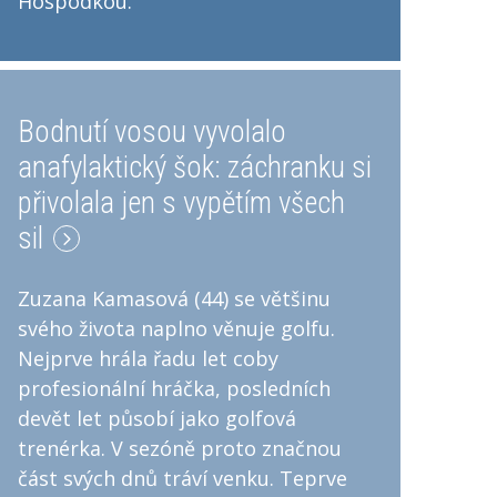
Hospodkou.
Bodnutí vosou vyvolalo
anafylaktický šok: záchranku si
přivolala jen s vypětím všech
sil
Zuzana Kamasová (44) se většinu
svého života naplno věnuje golfu.
Nejprve hrála řadu let coby
profesionální hráčka, posledních
devět let působí jako golfová
trenérka. V sezóně proto značnou
část svých dnů tráví venku. Teprve