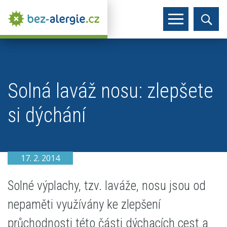
Solná laváž nosu: zlepšete
si dýchání
17. 2. 2014
Solné výplachy, tzv. laváže, nosu jsou od
nepaměti využívány ke zlepšení
průchodnosti této části dýchacích cest a