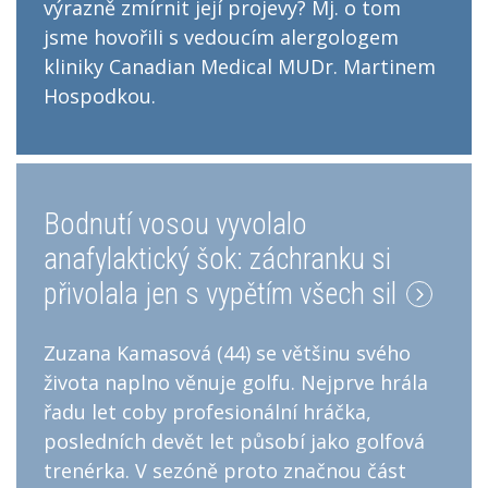
výrazně zmírnit její projevy? Mj. o tom
jsme hovořili s vedoucím alergologem
kliniky Canadian Medical MUDr. Martinem
Hospodkou.
Bodnutí vosou vyvolalo
anafylaktický šok: záchranku si
přivolala jen s vypětím všech sil
Zuzana Kamasová (44) se většinu svého
života naplno věnuje golfu. Nejprve hrála
řadu let coby profesionální hráčka,
posledních devět let působí jako golfová
trenérka. V sezóně proto značnou část