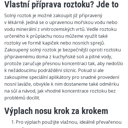
Vlastní příprava roztoku? Jde to
Solný roztok je možné zakoupit již připravený
v lékárně. Jedná se o upravenou mořskou vodu nebo
vodu minerální z vnitrozemských vrtů. Vedle roztoku
určeného k průplachu nosu můžeme využít také
roztoky ve formě kapiček nebo nosních sprejů.
Zakoupený solný roztok je bezpečnější oproti roztoku
připravenému doma z kuchyňské soli a pitné vody,
protože zaručuje přesnou koncentraci tak, aby nedošlo
k nežádoucímu podráždění sliznic. Pokud si ale
zakoupíme speciální aplikátory pro snadné provedení
nosní laváže, obvykle k nim dostaneme také odměrku
na sůl a návod, jak vhodné koncentrace roztoku bez
problémů docílit.
Výplach nosu krok za krokem
Pro výplach použijte vlažnou, ideálně převařenou