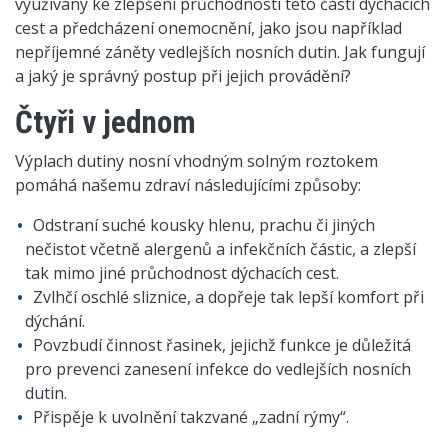
využívány ke zlepšení průchodnosti této části dýchacích
cest a předcházení onemocnění, jako jsou například
nepříjemné záněty vedlejších nosních dutin. Jak fungují
a jaký je správný postup při jejich provádění?
Čtyři v jednom
Výplach dutiny nosní vhodným solným roztokem
pomáhá našemu zdraví následujícími způsoby:
Odstraní suché kousky hlenu, prachu či jiných
nečistot včetně alergenů a infekčních částic, a zlepší
tak mimo jiné průchodnost dýchacích cest.
Zvlhčí oschlé sliznice, a dopřeje tak lepší komfort při
dýchání.
Povzbudí činnost řasinek, jejichž funkce je důležitá
pro prevenci zanesení infekce do vedlejších nosních
dutin.
Přispěje k uvolnění takzvané „zadní rýmy“.