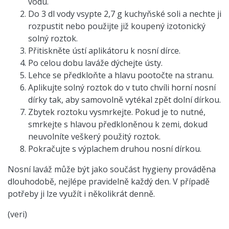
vodu.
Do 3 dl vody vsypte 2,7 g kuchyňské soli a nechte ji
rozpustit nebo použijte již koupený izotonický
solný roztok.
Přitiskněte ústí aplikátoru k nosní dírce.
Po celou dobu laváže dýchejte ústy.
Lehce se předkloňte a hlavu pootočte na stranu.
Aplikujte solný roztok do v tuto chvíli horní nosní
dírky tak, aby samovolně vytékal zpět dolní dírkou.
Zbytek roztoku vysmrkejte. Pokud je to nutné,
smrkejte s hlavou předkloněnou k zemi, dokud
neuvolníte veškerý použitý roztok.
Pokračujte s výplachem druhou nosní dírkou.
Nosní laváž může být jako součást hygieny prováděna
dlouhodobě, nejlépe pravidelně každý den. V případě
potřeby ji lze využít i několikrát denně.
(veri)