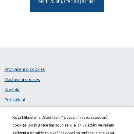
Mám zájem, chci se přihlásit
Prohlášení o cookies
Nastavení cookies
Kontakt
Prohlášení
Zásady zpracování osobních údajů
Když kliknete na „Souhlasím“ s využitím všech souborů
© 2026
MeDitorial
| ISSN 1805-3408
cookies, poskytnete tím souhlas k jejich ukládání ve vašem
zařízení a pomůže to s vaší navigací na stránce, s analýzou