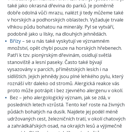
také jako okrasná dřevina do parků. Je poměrně
dobře odolná vůči mrazu, nalézt ji tedy můžeme také
v horských a podhorských oblastech. Vyžaduje trvale
vlhkou půdu bohatou na minerály. Pyl se vytváří,
podobně jako u lísky, na dlouhých jehnědách.
Břízy
– se u nás také vyskytují ve významném
množství, opět chybí pouze na horských hřebenech.
Patří k tzv. pionýrským dřevinám, osidlují světlá
stanoviště a lesní paseky. Často také bývají
vysazovány v parcích, příměstských lesích i na
sídlištích. Jejich jehnědy jsou plné lehkého pylu, který
roznáší vítr daleko od stromů. Alergická reakce vás
proto může potrápit i bez zjevného alergenu v okolí.
Bez – jeho alergologický význam, jak se zdá, v
posledních letech vzrůstá. Tento keř roste na živných
půdách bohatých na dusík. Najdete jej podél méně
udržovaných cest, železničních tratí, v okolí chatových
a zahrádkářských osad, na okrajích lesů a výjimečně