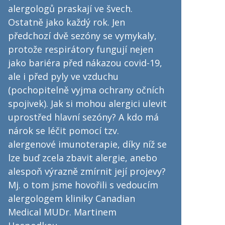
alergologů praskají ve švech.
Ostatně jako každý rok. Jen
předchozí dvě sezóny se vymykaly,
protože respirátory fungují nejen
jako bariéra před nákazou covid-19,
ale i před pyly ve vzduchu
(pochopitelně vyjma ochrany očních
spojivek). Jak si mohou alergici ulevit
uprostřed hlavní sezóny? A kdo má
nárok se léčit pomocí tzv.
alergenové imunoterapie, díky níž se
lze buď zcela zbavit alergie, anebo
alespoň výrazně zmírnit její projevy?
Mj. o tom jsme hovořili s vedoucím
alergologem kliniky Canadian
Medical MUDr. Martinem