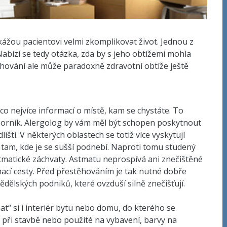
kážou pacientovi velmi zkomplikovat život. Jednou z
. Nabízí se tedy otázka, zda by s jeho obtížemi mohla
hování ale může paradoxně zdravotní obtíže ještě
co nejvíce informací o místě, kam se chystáte. To
rník. Alergolog by vám měl být schopen poskytnout
išti. V některých oblastech se totiž více vyskytují
 tam, kde je se sušší podnebí. Naproti tomu studený
stmatické záchvaty. Astmatu neprospívá ani znečištěné
ací cesty. Před přestěhováním je tak nutné dobře
dělských podniků, které ovzduší silně znečišťují.
at“ si i interiér bytu nebo domu, do kterého se
 při stavbě nebo použité na vybavení, barvy na