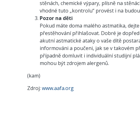
stěnách, chemické výpary, plísně na stěnác
vhodné tuto „kontrolu“ provést i na budouc
Pozor na děti
Pokud máte doma malého astmatika, dejte s
přestěhování přihlašovat. Dobré je dopředu 
akutní astmatické ataky o vaše dítě postara
informováni a poučeni, jak se v takovém př
případně domluvit i individuální studijní pl
mohou být zdrojem alergenů.
(kam)
Zdroj:
www.aafa.org