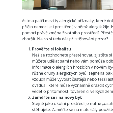
Astma patří mezi ty alergické příznaky, které do
příčin nemoci je i prostředí, v němž alergik žije
pomoci právě změna životního prostředí. Přestě
zhoršit. Na co si tedy dát při stěhování pozor?
Prověřte si lokalitu
Než se rozhodnete přestěhovat, zjistěte si 
můžete udělat sami nebo vám pomůže odbo
informace o alergiích hrozících v novém bydl
různé druhy alergických pylů, zejména pak
vzduch může vyvolat častější nebo těžší a
ovzduší, které může významně dráždit dých
vědět o přítomnosti továren či velkých země
Zaměřte se i na nový byt
Stejně jako okolní prostředí je nutné „osah
stěhujete. Zaměřte se na materiály použité