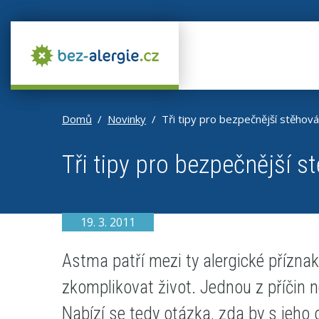
Domů
Novinky
Tři tipy pro bezpečnější stěhová
Tři tipy pro bezpečnější s
19. 3. 2011
Astma patří mezi ty alergické příznak
zkomplikovat život. Jednou z příčin ne
Nabízí se tedy otázka, zda by s jeh