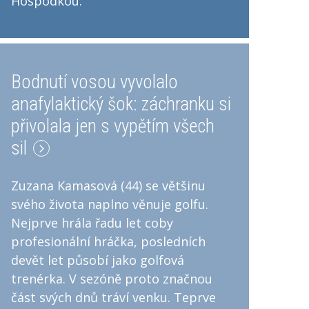
Hospodkou.
Bodnutí vosou vyvolalo
anafylaktický šok: záchranku si
přivolala jen s vypětím všech
sil
Zuzana Kamasová (44) se většinu
svého života naplno věnuje golfu.
Nejprve hrála řadu let coby
profesionální hráčka, posledních
devět let působí jako golfová
trenérka. V sezóně proto značnou
část svých dnů tráví venku. Teprve