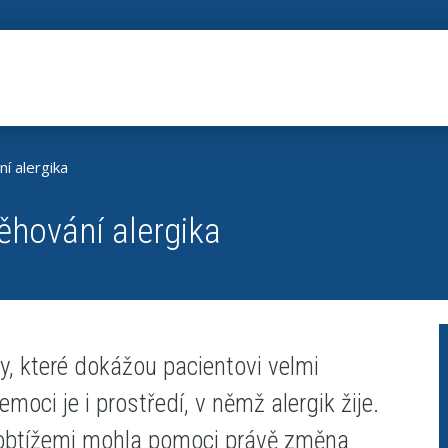
ní alergika
těhování alergika
y, které dokážou pacientovi velmi
moci je i prostředí, v němž alergik žije.
o obtížemi mohla pomoci právě změna