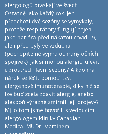
alergologů praskají ve švech.
Ostatně jako každý rok. Jen
předchozí dvě sezóny se vymykaly,
protože respirátory fungují nejen
jako bariéra před nákazou covid-19,
ale i před pyly ve vzduchu
(pochopitelně vyjma ochrany očních
spojivek). Jak si mohou alergici ulevit
uprostřed hlavní sezóny? A kdo má
nárok se léčit pomocí tzv.
alergenové imunoterapie, díky níž se
lze buď zcela zbavit alergie, anebo
alespoň výrazně zmírnit její projevy?
Mj. o tom jsme hovořili s vedoucím
alergologem kliniky Canadian
Medical MUDr. Martinem