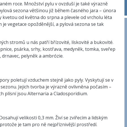
daném roce. Množství pylu v ovzduší je také výrazně
 pylová sezona většinou již během časného jara – února
vy kvetou od května do srpna a plevele od vrcholu léta
m je vegetace opožděnější, a pylová sezona se tak
ch stromů u nás patří břízovité, lískovité a bukovité.
 lipnice, psárka, srhy, kostřava, medyněk, tomka, sveřep
, drnavec, pelyněk a ambrózie.
pory poletují vzduchem stejně jako pyly. Vyskytují se v
sezonu. Jejich tvorba je výrazně ovlivněna počasím –
ch plísní jsou Alternaria a Cladosporidium.
osahují velikosti 0,3 mm. Živí se zvířecím a lidským
rotože je tam pro ně nejpříznivější prostředí.