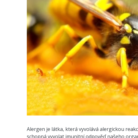
Alergen je látka, která vyvolává alergickou reakci
schopná vyvolat imunitní odpověď našeho orga