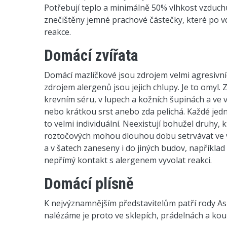
Potřebují teplo a minimálně 50% vlhkost vzduchu. 
znečištěny jemné prachové částečky, které po vd
reakce.
Domácí zvířata
Domácí mazlíčkové jsou zdrojem velmi agresivníc
zdrojem alergenů jsou jejich chlupy. Je to omyl. 
krevním séru, v lupech a kožních šupinách a ve v
nebo krátkou srst anebo zda pelichá. Každé jedno
to velmi individuální. Neexistují bohužel druhy, 
roztočových mohou dlouhou dobu setrvávat ve v
a v šatech zaneseny i do jiných budov, například 
nepřímý kontakt s alergenem vyvolat reakci.
Domácí plísně
K nejvýznamnějším představitelům patří rody Aspe
nalézáme je proto ve sklepích, prádelnách a kou