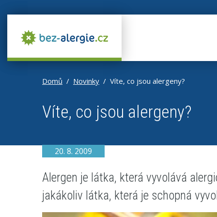
Domů
Novinky
Víte, co jsou alergeny?
Víte, co jsou alergeny?
20. 8. 2009
Alergen je látka, která vyvolává aler
jakákoliv látka, která je schopná vy