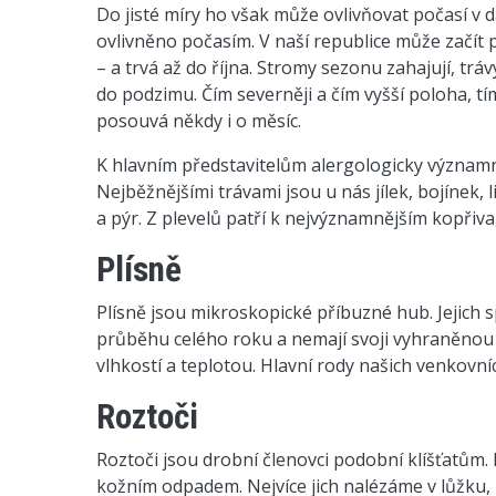
Do jisté míry ho však může ovlivňovat počasí v 
ovlivněno počasím. V naší republice může začít
– a trvá až do října. Stromy sezonu zahajují, trá
do podzimu. Čím severněji a čím vyšší poloha, tí
posouvá někdy i o měsíc.
K hlavním představitelům alergologicky významný
Nejběžnějšími trávami jsou u nás jílek, bojínek,
a pýr. Z plevelů patří k nejvýznamnějším kopřiva
Plísně
Plísně jsou mikroskopické příbuzné hub. Jejich s
průběhu celého roku a nemají svoji vyhraněnou 
vlhkostí a teplotou. Hlavní rody našich venkovní
Roztoči
Roztoči jsou drobní členovci podobní klíšťatům. D
kožním odpadem. Nejvíce jich nalézáme v lůžku, p