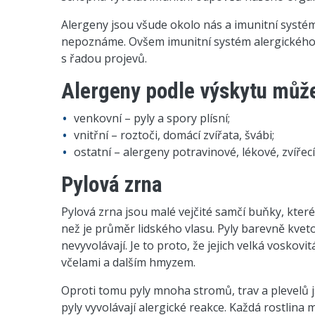
Alergeny jsou všude okolo nás a imunitní systém
nepoznáme. Ovšem imunitní systém alergického d
s řadou projevů.
Alergeny podle výskytu může
venkovní – pyly a spory plísní;
vnitřní – roztoči, domácí zvířata, švábi;
ostatní – alergeny potravinové, lékové, zvířecí 
Pylová zrna
Pylová zrna jsou malé vejčité samčí buňky, které
než je průměr lidského vlasu. Pyly barevně kvetou
nevyvolávají. Je to proto, že jejich velká voskov
včelami a dalším hmyzem.
Oproti tomu pyly mnoha stromů, trav a plevelů 
pyly vyvolávají alergické reakce. Každá rostlina m