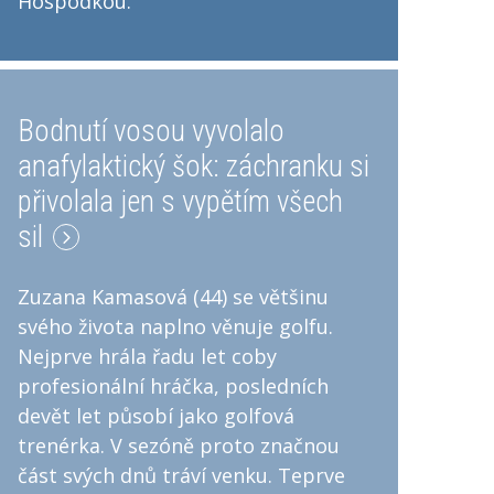
Hospodkou.
Bodnutí vosou vyvolalo
anafylaktický šok: záchranku si
přivolala jen s vypětím všech
sil
Zuzana Kamasová (44) se většinu
svého života naplno věnuje golfu.
Nejprve hrála řadu let coby
profesionální hráčka, posledních
devět let působí jako golfová
trenérka. V sezóně proto značnou
část svých dnů tráví venku. Teprve