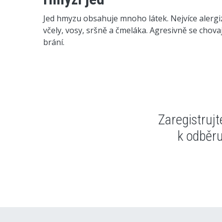
Jed hmyzu obsahuje mnoho látek. Nejvíce alergiz
včely, vosy, sršně a čmeláka. Agresivně se chov
brání.
Zaregistruj
k odběr