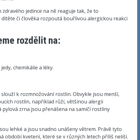
 zdravého jedince na ně reaguje tak, že to
ítěte či člověka rozpoutá bouřlivou alergickou reakci
me rozdělit na:
jedy, chemikálie a léky.
 slouží k rozmnožování rostlin. Obvykle jsou menší,
cích rostlin, například růží, většinou alergii
itá pylová zrna jsou přenášena na samičí rostliny
jsou lehké a jsou snadno unášeny větrem. Právě tyto
á období kvetení, které se v různých letech příliš neliší.