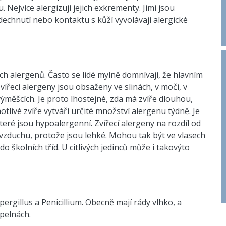
Nejvíce alergizují jejich exkrementy. Jimi jsou
echnutí nebo kontaktu s kůží vyvolávají alergické
h alergenů. Často se lidé mylně domnívají, že hlavním
Zvířecí alergeny jsou obsaženy ve slinách, v moči, v
ýměšcích. Je proto lhostejné, zda má zvíře dlouhou,
tlivé zvíře vytváří určité množství alergenu týdně. Je
které jsou hypoalergenní. Zvířecí alergeny na rozdíl od
zduchu, protože jsou lehké. Mohou tak být ve vlasech
do školních tříd. U citlivých jedinců může i takovýto
rgillus a Penicillium. Obecně mají rády vlhko, a
pelnách.