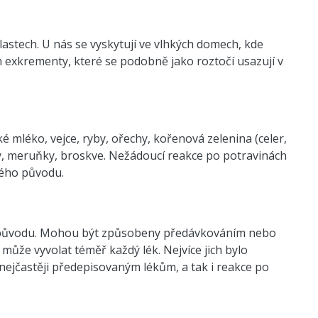
lastech. U nás se vyskytují ve vlhkých domech, kde
ch exkrementy, které se podobně jako roztočí usazují v
ké mléko, vejce, ryby, ořechy, kořenová zelenina (celer,
šky, meruňky, broskve. Nežádoucí reakce po potravinách
iného původu.
o původu. Mohou být způsobeny předávkováním nebo
 může vyvolat téměř každý lék. Nejvíce jich bylo
 nejčastěji předepisovaným lékům, a tak i reakce po