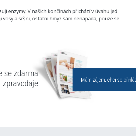
ují enzymy. V našich končinách přichází v úvahu jed
ají vosy a sršni, ostatní hmyz sám nenapadá, pouze se
te se zdarma
Mám zájem, chci se přihlás
u zpravodaje