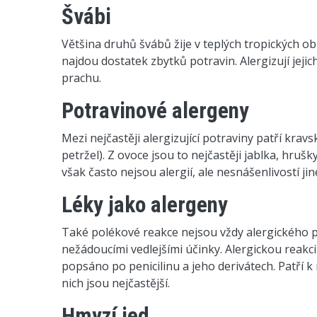
Švábi
Většina druhů švábů žije v teplých tropických ob
najdou dostatek zbytků potravin. Alergizují jeji
prachu.
Potravinové alergeny
Mezi nejčastěji alergizující potraviny patří kravs
petržel). Z ovoce jsou to nejčastěji jablka, hru
však často nejsou alergií, ale nesnášenlivostí j
Léky jako alergeny
Také polékové reakce nejsou vždy alergickéh
nežádoucími vedlejšími účinky. Alergickou reakci
popsáno po penicilinu a jeho derivátech. Patří k
nich jsou nejčastější.
Hmyzí jed