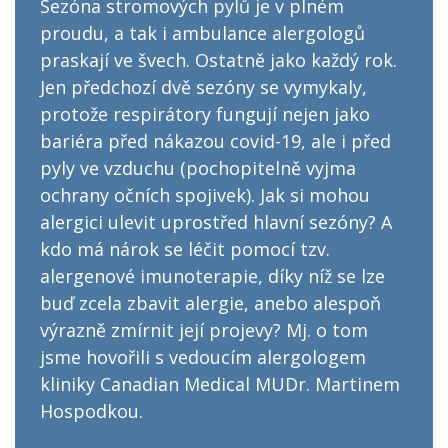
Sezóna stromových pylů je v plném
proudu, a tak i ambulance alergologů
praskají ve švech. Ostatně jako každý rok.
Jen předchozí dvě sezóny se vymykaly,
protože respirátory fungují nejen jako
bariéra před nákazou covid-19, ale i před
pyly ve vzduchu (pochopitelně vyjma
ochrany očních spojivek). Jak si mohou
alergici ulevit uprostřed hlavní sezóny? A
kdo má nárok se léčit pomocí tzv.
alergenové imunoterapie, díky níž se lze
buď zcela zbavit alergie, anebo alespoň
výrazně zmírnit její projevy? Mj. o tom
jsme hovořili s vedoucím alergologem
kliniky Canadian Medical MUDr. Martinem
Hospodkou.