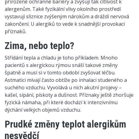
přirozené ochranné bariéry a zvyšují tak citlivost k
alergenům. Také fyzikální vlivy okolního prostředí
vystavují sliznice zvýšeným nárokům a dráždí nervová
zakončení. U alergiků to vede k snadnější provokaci
příznaků.
Zima, nebo teplo?
Střídání tepla a chladu je toho příkladem. Mnoho
pacientů s alergickou rýmou snáší takové změny
špatně a musí si v tomto období zvyšovat léčbu.
Astmatici mívají často obtíže po inhalaci studeného a
suchého vzduchu. Vyvolává u nich akutní projevy –
kašel, sípání, pískoty a dušnost. Příznaky ještě zhoršuje
fyzická námaha, při které dochází k intenzivnímu
dýchání velkých objemů vzduchu.
Prudké změny teplot alergikům
nesvědčí