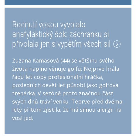
Bodnutí vosou vyvolalo
anafylaktický šok: záchranku si
přivolala jen s vypětím všech sil
Zuzana Kamasová (44) se většinu svého
života naplno věnuje golfu. Nejprve hrála
řadu let coby profesionální hráčka,
posledních devět let působí jako golfová
trenérka. V sezóně proto značnou část
svých dnů tráví venku. Teprve před dvěma
lety přitom zjistila, že má silnou alergii na
vosí jed.