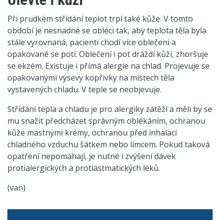
Při prudkém střídání teplot trpí také kůže. V tomto
období je nesnadné se obléci tak, aby teplota těla byla
stále vyrovnaná, pacienti chodí více oblečeni a
opakovaně se potí. Oblečení i pot dráždí kůži, zhoršuje
se ekzém. Existuje i přímá alergie na chlad. Projevuje se
opakovanými výsevy kopřivky na místech těla
vystavených chladu. V teple se neobjevuje.
Střídání tepla a chladu je pro alergiky zátěží a měli by se
mu snažit předcházet správným oblékáním, ochranou
kůže mastnými krémy, ochranou před inhalací
chladného vzduchu šátkem nebo límcem. Pokud taková
opatření nepomáhají, je nutné i zvýšení dávek
protialergických a protiastmatických léků.
(van)