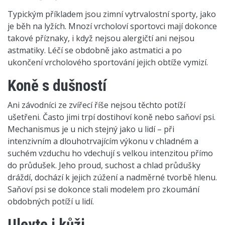
Typickým příkladem jsou zimní vytrvalostní sporty, jako
je běh na lyžích. Mnozí vrcholoví sportovci mají dokonce
takové příznaky, i když nejsou alergičtí ani nejsou
astmatiky. Léčí se obdobně jako astmatici a po
ukončení vrcholového sportování jejich obtíže vymizí.
Koně s dušností
Ani závodníci ze zvířecí říše nejsou těchto potíží
ušetřeni. Často jimi trpí dostihoví koně nebo saňoví psi.
Mechanismus je u nich stejný jako u lidí – při
intenzivním a dlouhotrvajícím výkonu v chladném a
suchém vzduchu ho vdechují s velkou intenzitou přímo
do průdušek. Jeho proud, suchost a chlad průdušky
dráždí, dochází k jejich zúžení a nadměrné tvorbě hlenu.
Saňoví psi se dokonce stali modelem pro zkoumání
obdobných potíží u lidí.
Ulevte i kůži