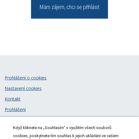
Mám zájem, chci se přihlásit
Prohlášení o cookies
Nastavení cookies
Kontakt
Prohlášení
Zásady zpracování osobních údajů
Když kliknete na „Souhlasím“ s využitím všech souborů
© 2026
MeDitorial
| ISSN 1805-3408
cookies, poskytnete tím souhlas k jejich ukládání ve vašem