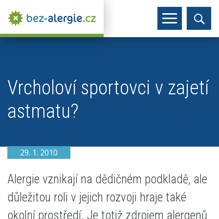
Vrcholoví sportovci v zajetí
astmatu?
29. 1. 2010
Alergie vznikají na dědičném podkladě, ale
důležitou roli v jejich rozvoji hraje také
okolní prostředí. Je totiž zdrojem alergenů