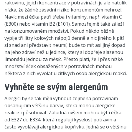
rakovinu, jejich koncentrace v potravinách je ale natolik
nízká, že žádné zásadní riziko konzumentům nehrozí.
Navíc mezi éčka patří třeba i vitamíny, např. vitamín C
(E300) nebo vitamín B2 (E101). Samozřejmě také záleží
na konzumovaném množství. Pokud někdo běžně
vypije tři litry kolových nápojů denně a nic jiného k pití
si snad ani představit neumí, bude to mít asi jiný dopad
na jeho zdraví než u jedince, který si dopřeje slazenou
limonádu jednou za měsíc. Přesto platí, že i přes nízké
množství éček obsažených v potravinách mohou
některá z nich vyvolat u citlivých osob alergickou reakci.
Vyhněte se svým alergenům
Alergici by se tak měli vyhnout zejména potravinám
obsahujícím většinu barviv, která mohou alergické
reakce způsobovat. Záludná ovšem mohou být i éčka
od E327 do E334, která regulují kyselost potravin a
často vyvolávají alergickou kopřivku. Jedná se o většinu