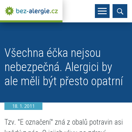
Všechna éčka nejsou
nebezpečná. Alergici by
ale měli být přesto opatrní
18. 1. 2011
Tzv. "E označení" zná z obalů potravin asi