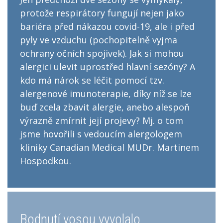
protože respirátory fungují nejen jako
bariéra před nákazou covid-19, ale i před
pyly ve vzduchu (pochopitelně vyjma
ochrany očních spojivek). Jak si mohou
alergici ulevit uprostřed hlavní sezóny? A
kdo má nárok se léčit pomocí tzv.
alergenové imunoterapie, díky níž se lze
buď zcela zbavit alergie, anebo alespoň
výrazně zmírnit její projevy? Mj. o tom
jsme hovořili s vedoucím alergologem
kliniky Canadian Medical MUDr. Martinem
Hospodkou.
Bodnutí vosou vyvolalo