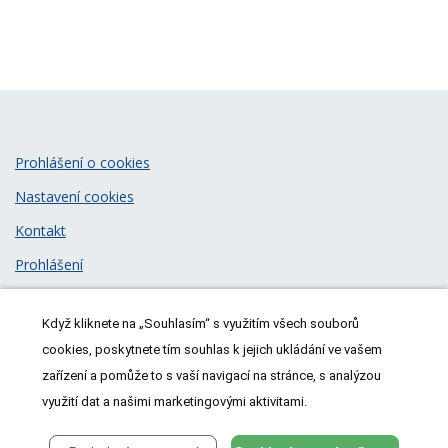
Prohlášení o cookies
Nastavení cookies
Kontakt
Prohlášení
Zásady zpracování osobních údajů
Když kliknete na „Souhlasím“ s využitím všech souborů
© 2026
MeDitorial
| ISSN 1805-3408
cookies, poskytnete tím souhlas k jejich ukládání ve vašem
zařízení a pomůže to s vaší navigací na stránce, s analýzou
využití dat a našimi marketingovými aktivitami.