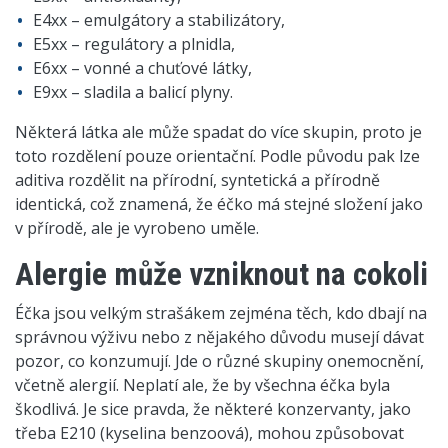
E4xx – emulgátory a stabilizátory,
E5xx – regulátory a plnidla,
E6xx – vonné a chuťové látky,
E9xx – sladila a balicí plyny.
Některá látka ale může spadat do více skupin, proto je
toto rozdělení pouze orientační. Podle původu pak lze
aditiva rozdělit na přírodní, syntetická a přírodně
identická, což znamená, že éčko má stejné složení jako
v přírodě, ale je vyrobeno uměle.
Alergie může vzniknout na cokoli
Éčka jsou velkým strašákem zejména těch, kdo dbají na
správnou výživu nebo z nějakého důvodu musejí dávat
pozor, co konzumují. Jde o různé skupiny onemocnění,
včetně alergií. Neplatí ale, že by všechna éčka byla
škodlivá. Je sice pravda, že některé konzervanty, jako
třeba E210 (kyselina benzoová), mohou způsobovat