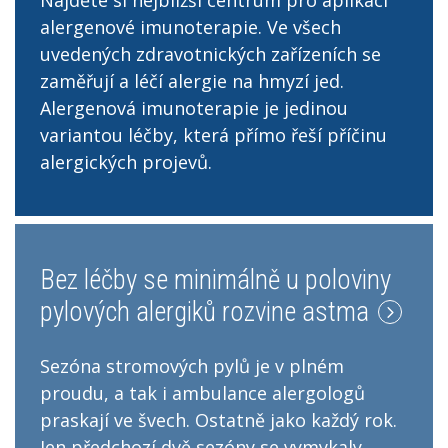
Najděte si nejbližší centrum pro aplikaci
alergenové imunoterapie. Ve všech
uvedených zdravotnických zařízeních se
zaměřují a léčí alergie na hmyzí jed.
Alergenová imunoterapie je jedinou
variantou léčby, která přímo řeší příčinu
alergických projevů.
Bez léčby se minimálně u poloviny
pylových alergiků rozvine astma
Sezóna stromových pylů je v plném
proudu, a tak i ambulance alergologů
praskají ve švech. Ostatně jako každý rok.
Jen předchozí dvě sezóny se vymykaly,