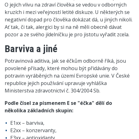
O jejich vlivu na zdraví člověka se vedou v odborných
kruzích i mezi veřejností letité diskuze. U některých se
negativní dopad pro člověka dokázat dá, u jiných nikoli.
Ať tak, či tak, alergici by si na ně měli obecně dávat
pozor a ze svého jídelníčku je pro jistotu vyřadit zcela.
Barviva a jiné
Potravinová aditiva, jak se éčkům odborně říká, jsou
povolené přísady, které mohou být přidávány do
potravin vyráběných na území Evropské unie. V České
republice jejich používání upravuje vyhláška
Ministerstva zdravotnictví č. 304/2004 Sb.
Podle čísel za písmenem E se "éčka" dělí do
několika základních skupin:
E1xx – barviva,
E2xx – konzervanty,
E3xx – antioxidanty,