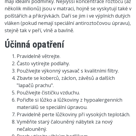
mají ideální podmínky. Nejvyšší koncentrace roztočů (až
několik milionů) jsou v matraci, hojně se vyskytují také v
polštářích a přikrývkách. Daří se jim i ve výplních dutých
vláken (pokud nemají speciální antiroztočovou úpravu),
stejně tak v peří, vlně a bavlně.
Účinná opatření
Pravidelně větrejte.
Často vytírejte podlahy.
Používejte výkonný vysavač s kvalitními filtry.
Zbavte se koberců, záclon, závěsů a dalších
"lapačů prachu".
Používejte čističku vzduchu.
Pořiďte si lůžko a lůžkoviny z hypoalergenních
materiálů se speciální úpravou.
Pravidelně perte lůžkoviny při vysokých teplotách.
Vyměňte starý čalouněný nábytek za nový
nečalouněný.