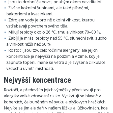
Jsou to drobní členovci, pouhým okem neviditelní.
Živí se kožními šupinami, ale také plísněmi,
bakteriemi a kvasinkami.
Zdrojem vody je pro ně okolní vlhkost, kterou
vstřebávají povrchem svého těla.
Milují teploty okolo 26 °C, tmu a vlhkost 70–80 %.
Zabíjí je mráz, teploty nad 55 °C, sluneční svit, sucho
a vlhkost nižší než 50 %.
Roztoči jsou tzv. celoročními alergeny, ale jejich
koncentrace je nejvyšší na podzim a v zimě, kdy je
zapnuté topení, méně se větrá a je zvýšená cirkulace
vzduchu uvnitř místností.
Nejvyšší koncentrace
Roztoči, a především jejich výměšky představují pro
alergiky velké zdravotní riziko. Vyskytují se hlavně v
kobercích, čalouněném nábytku a plyšových hračkách.
Nejvíce se jim ale daří v našem lůžku a lůžkovinách, kde