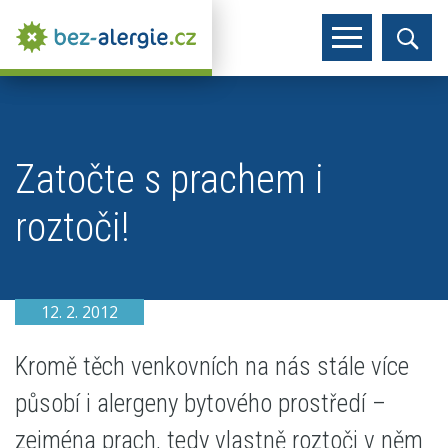
Zatočte s prachem i
roztoči!
12. 2. 2012
Kromě těch venkovních na nás stále více
působí i alergeny bytového prostředí –
zejména prach, tedy vlastně roztoči v něm