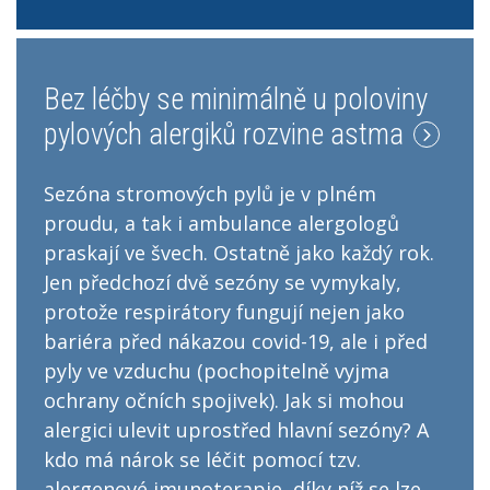
Bez léčby se minimálně u poloviny
pylových alergiků rozvine astma
Sezóna stromových pylů je v plném
proudu, a tak i ambulance alergologů
praskají ve švech. Ostatně jako každý rok.
Jen předchozí dvě sezóny se vymykaly,
protože respirátory fungují nejen jako
bariéra před nákazou covid-19, ale i před
pyly ve vzduchu (pochopitelně vyjma
ochrany očních spojivek). Jak si mohou
alergici ulevit uprostřed hlavní sezóny? A
kdo má nárok se léčit pomocí tzv.
alergenové imunoterapie, díky níž se lze