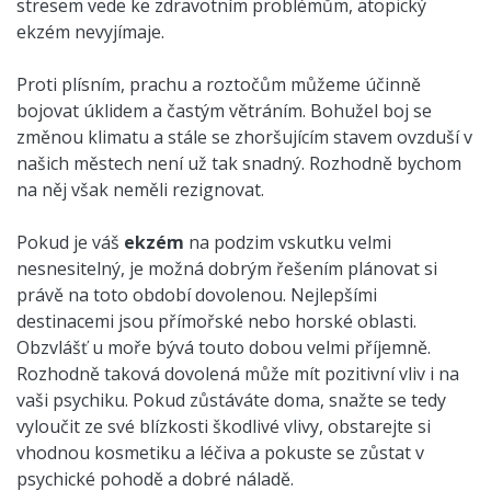
stresem vede ke zdravotním problémům, atopický
ekzém nevyjímaje.
Proti plísním, prachu a roztočům můžeme účinně
bojovat úklidem a častým větráním. Bohužel boj se
změnou klimatu a stále se zhoršujícím stavem ovzduší v
našich městech není už tak snadný. Rozhodně bychom
na něj však neměli rezignovat.
Pokud je váš
ekzém
na podzim vskutku velmi
nesnesitelný, je možná dobrým řešením plánovat si
právě na toto období dovolenou. Nejlepšími
destinacemi jsou přímořské nebo horské oblasti.
Obzvlášť u moře bývá touto dobou velmi příjemně.
Rozhodně taková dovolená může mít pozitivní vliv i na
vaši psychiku. Pokud zůstáváte doma, snažte se tedy
vyloučit ze své blízkosti škodlivé vlivy, obstarejte si
vhodnou kosmetiku a léčiva a pokuste se zůstat v
psychické pohodě a dobré náladě.