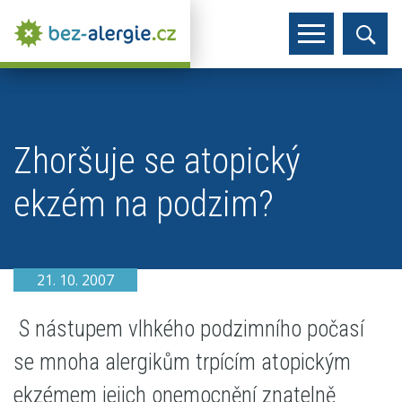
Zhoršuje se atopický
ekzém na podzim?
21. 10. 2007
S nástupem vlhkého podzimního počasí
se mnoha alergikům trpícím atopickým
ekzémem jejich onemocnění znatelně