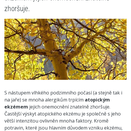
zhoršuje.
S nástupem vlhkého podzimního počasí (a stejně tak i
na jaře) se mnoha alergikům trpícím
atopickým
ekzémem
jejich onemocnění znatelně zhoršuje.
Častější výskyt atopického ekzému je společně s jeho
větší intenzitou ovlivněn mnoha faktory. Kromě
potravin, které jsou hlavním důvodem vzniku ekzému,