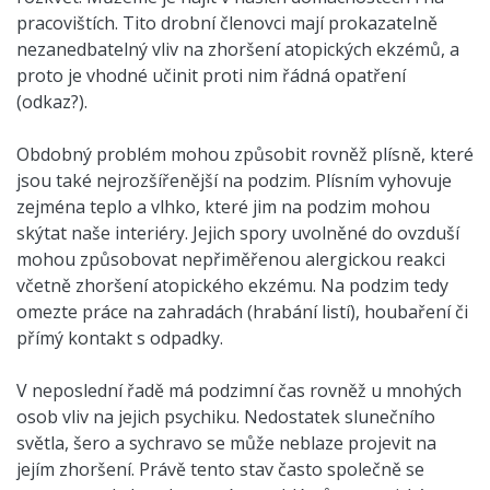
pracovištích. Tito drobní členovci mají prokazatelně
nezanedbatelný vliv na zhoršení atopických ekzémů, a
proto je vhodné učinit proti nim řádná opatření
(odkaz?).
Obdobný problém mohou způsobit rovněž plísně, které
jsou také nejrozšířenější na podzim. Plísním vyhovuje
zejména teplo a vlhko, které jim na podzim mohou
skýtat naše interiéry. Jejich spory uvolněné do ovzduší
mohou způsobovat nepřiměřenou alergickou reakci
včetně zhoršení atopického ekzému. Na podzim tedy
omezte práce na zahradách (hrabání listí), houbaření či
přímý kontakt s odpadky.
V neposlední řadě má podzimní čas rovněž u mnohých
osob vliv na jejich psychiku. Nedostatek slunečního
světla, šero a sychravo se může neblaze projevit na
jejím zhoršení. Právě tento stav často společně se