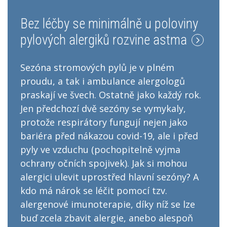
Bez léčby se minimálně u poloviny
pylových alergiků rozvine astma
Sezóna stromových pylů je v plném
proudu, a tak i ambulance alergologů
praskají ve švech. Ostatně jako každý rok.
Jen předchozí dvě sezóny se vymykaly,
protože respirátory fungují nejen jako
bariéra před nákazou covid-19, ale i před
pyly ve vzduchu (pochopitelně vyjma
ochrany očních spojivek). Jak si mohou
alergici ulevit uprostřed hlavní sezóny? A
kdo má nárok se léčit pomocí tzv.
alergenové imunoterapie, díky níž se lze
buď zcela zbavit alergie, anebo alespoň