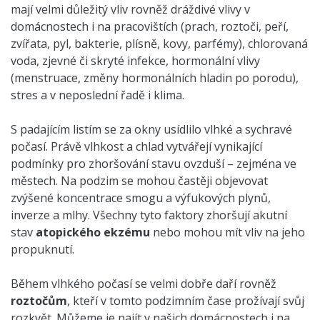
mají velmi důležitý vliv rovněž dráždivé vlivy v
domácnostech i na pracovištích (prach, roztoči, peří,
zvířata, pyl, bakterie, plísně, kovy, parfémy), chlorovaná
voda, zjevné či skryté infekce, hormonální vlivy
(menstruace, změny hormonálních hladin po porodu),
stres a v neposlední řadě i klima.
S padajícím listím se za okny usídlilo vlhké a sychravé
počasí. Právě vlhkost a chlad vytvářejí vynikající
podmínky pro zhoršování stavu ovzduší – zejména ve
městech. Na podzim se mohou častěji objevovat
zvýšené koncentrace smogu a výfukových plynů,
inverze a mlhy. Všechny tyto faktory zhoršují akutní
stav
atopického ekzému
nebo mohou mít vliv na jeho
propuknutí.
Během vlhkého počasí se velmi dobře daří rovněž
roztočům
, kteří v tomto podzimním čase prožívají svůj
rozkvět. Můžeme je najít v našich domácnostech i na