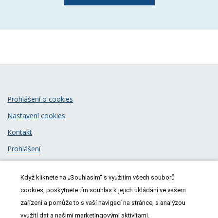
Prohlášení o cookies
Nastavení cookies
Kontakt
Prohlášení
Zásady zpracování osobních údajů
Když kliknete na „Souhlasím“ s využitím všech souborů
© 2026
MeDitorial
| ISSN 1805-3408
cookies, poskytnete tím souhlas k jejich ukládání ve vašem
zařízení a pomůže to s vaší navigací na stránce, s analýzou
využití dat a našimi marketingovými aktivitami.