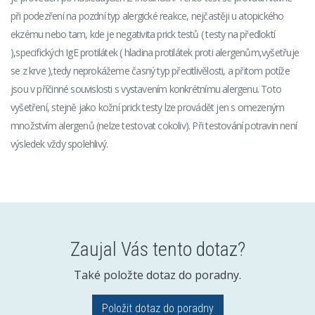
při podezření na pozdní typ alergické reakce, nejčastěji u atopického
ekzému nebo tam, kde je negativita prick testů ( testy na předloktí
),specifických IgE protilátek ( hladina protilátek proti alergenům,vyšetřuje
se z krve ),tedy neprokážeme časný typ přecitlivělosti, a přitom potíže
jsou v příčinné souvislosti s vystavením konkrétnímu alergenu. Toto
vyšetření, stejně jako kožní prick testy lze provádět jen s omezeným
množstvím alergenů (nelze testovat cokoliv). Při testování potravin není
výsledek vždy spolehlivý.
Zaujal Vás tento dotaz?
Také položte dotaz do poradny.
Položit dotaz do poradny