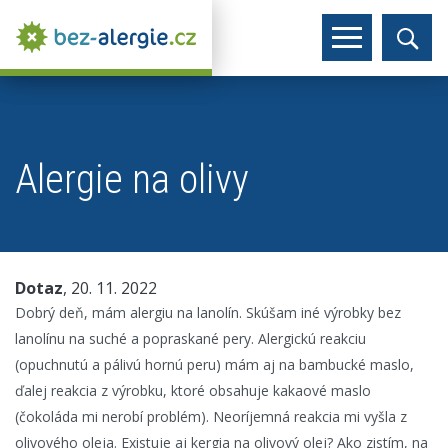
Alergie na olivy
Dotaz
, 20. 11. 2022
Dobrý deň, mám alergiu na lanolín. Skúšam iné výrobky bez
lanolínu na suché a popraskané pery. Alergickú reakciu
(opuchnutú a pálivú hornú peru) mám aj na bambucké maslo,
ďalej reakcia z výrobku, ktoré obsahuje kakaové maslo
(čokoláda mi nerobí problém). Neoríjemná reakcia mi vyšla z
olivového oleja. Existuje aj kergia na olivový olej? Ako zistím, na