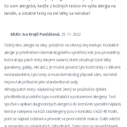
čo som alergická, keďže z kožných testov mi vyšla alergia na
lanolín, a ostatné testy na iné látky sa nerobia?
MUDr. Iva Krejčí Pončáková
, 25. 11. 2022
Dobrý den, alergie na olivy, potažmo na olivový olej existuje. Kontaktní
alergie je předmětem dermatologického vyšetření, kde jsou prováděny
kožní atopy patch testy danými sadami, které obsahují různé látky
(parabeny, galáty, nikl atd..). Je možné provést tyto kožní testy i s látkami
nestandardními, tyto testy si musí dermatolog připravit sám, nicméně
nejsou tak průkazné jako standardizové sady.
Athopy patch testy- náplasťový test ,který se používá ke zjištění
přecitlivělosti pozdního typu na inhalační a potravinové alergeny. Test
spočívá v aplikaci diagnostických alergenů do komůrek speciální náplasti,
která je nalepena na kůži zad.Alergeny jsou v kontaktu s kůží 48 hodin,
poté se náplast odstraní a provede se první odečet reakce. Další odečet
je proveden po následujících 24hodinách. Tento test se provádí hlavně