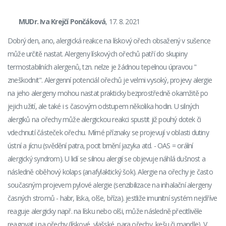
MUDr. Iva Krejčí Pončáková
, 17. 8. 2021
Dobrý den, ano, alergická reakce na lískový ořech obsažený v sušence
může určitě nastat. Alergeny lískových ořechů patří do skupiny
termostabilních alergenů, tzn. nelze je žádnou tepelnou úpravou "
zneškodnit". Alergenní potenciál ořechů je velmi vysoký, projevy alergie
na jeho alergeny mohou nastat prakticky bezprostředně okamžitě po
jejich užití, ale také i s časovým odstupem několika hodin. U silných
alergiků na ořechy může alergickou reakci spustit již pouhý dotek či
vdechnutí částeček ořechu. Mírné příznaky se projevují v oblasti dutiny
ústní a jícnu (svědění patra, pocit brnění jazyka atd. - OAS = orální
alergický syndrom). U lidí se silnou alergií se objevuje náhlá dušnost a
následně oběhový kolaps (anafylaktický šok). Alergie na ořechy je často
současným projevem pylové alergie (senzibilizace na inhalační alergeny
časných stromů - habr, líska, olše, bříza). jestliže imunitní systém nejdříve
reaguje alergicky např. na lísku nebo olši, může následně přecitlivěle
reagovat i na ořechy (lískové, vlašské, para ořechy, kešu či mandle). V