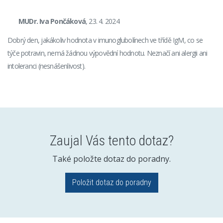
MUDr. Iva Pončáková
, 23. 4. 2024
Dobrý den, jakákoliv hodnota v imunoglubolínech ve třídě IgM, co se
týče potravin, nemá žádnou výpovědní hodnotu. Neznačí ani alergii ani
intoleranci (nesnášenlivost).
Zaujal Vás tento dotaz?
Také položte dotaz do poradny.
Položit dotaz do poradny