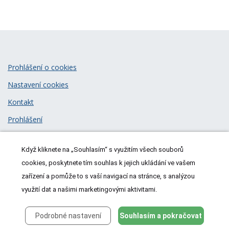
Prohlášení o cookies
Nastavení cookies
Kontakt
Prohlášení
Zásady zpracování osobních údajů
Když kliknete na „Souhlasím“ s využitím všech souborů
© 2026
MeDitorial
| ISSN 1805-3408
cookies, poskytnete tím souhlas k jejich ukládání ve vašem
zařízení a pomůže to s vaší navigací na stránce, s analýzou
využití dat a našimi marketingovými aktivitami.
Podrobné nastavení
Souhlasím a pokračovat