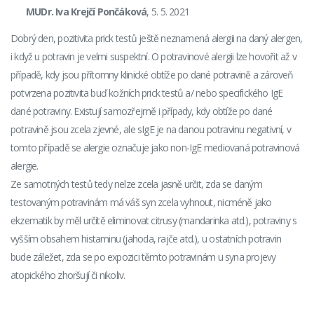
MUDr. Iva Krejčí Pončáková
, 5. 5. 2021
Dobrý den, pozitivita prick testů ještě neznamená alergii na daný alergen,
i když u potravin je velmi suspektní. O potravinové alergii lze hovořit až v
případě, kdy jsou přítomny klinické obtíže po dané potravině a zároveň
potvrzena pozitivita buď kožních prick testů a/ nebo specifického IgE
dané potraviny. Existují samozřejmě i případy, kdy obtíže po dané
potravině jsou zcela zjevné, ale sIgE je na danou potravinu negativní, v
tomto případě se alergie označuje jako non-IgE mediovaná potravinová
alergie.
Ze samotných testů tedy nelze zcela jasně určit, zda se daným
testovaným potravinám má váš syn zcela vyhnout, nicméně jako
ekzematik by měl určitě eliminovat citrusy (mandarinka atd.), potraviny s
vyšším obsahem histaminu (jahoda, rajče atd.), u ostatních potravin
bude záležet, zda se po expozici těmto potravinám u syna projevy
atopického zhoršují či nikoliv.