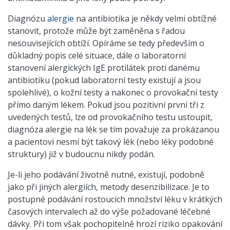
Diagnózu
alergie
na antibiotika je někdy velmi obtížné
stanovit, protože může být zaměněna s řadou
nesouvisejících obtíží. Opíráme se tedy především o
důkladný popis celé situace, dále o laboratorní
stanovení alergických IgE protilátek proti danému
antibiotiku (pokud laboratorní testy existují a jsou
spolehlivé), o kožní testy a nakonec o provokační testy
přímo daným lékem. Pokud jsou pozitivní první tři z
uvedených testů, lze od provokačního testu ustoupit,
diagnóza alergie na lék se tím považuje za prokázanou
a pacientovi nesmí být takový lék (nebo léky podobné
struktury) již v budoucnu nikdy podán.
Je-li jeho podávání životně nutné, existují, podobně
jako při jiných alergiích, metody desenzibilizace. Je to
postupné podávání rostoucích množství léku v krátkých
časových intervalech až do výše požadované léčebné
dávky. Při tom však pochopitelně hrozí riziko opakování