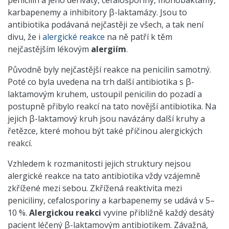
penicilin a jeho deriváty, cefalosporiny, monobaktamy,
karbapenemy a inhibitory β-laktamázy. Jsou to
antibiotika podávaná nejčastěji ze všech, a tak není
divu, že i
alergické reakce
na ně patří k těm
nejčastějším lékovým
alergiím
.
Původně byly nejčastější reakce na penicilin samotný.
Poté co byla uvedena na trh další antibiotika s β-
laktamovým kruhem, ustoupil penicilin do pozadí a
postupně přibylo reakcí na tato novější antibiotika. Na
jejich β-laktamový kruh jsou navázány další kruhy a
řetězce, které mohou být také příčinou alergických
reakcí.
Vzhledem k rozmanitosti jejich struktury nejsou
alergické reakce na tato antibiotika vždy vzájemně
zkřížené mezi sebou. Zkřížená reaktivita mezi
peniciliny, cefalosporiny a karbapenemy se udává v 5–
10 %.
Alergickou reakci
vyvine přibližně každý desátý
pacient léčený β-laktamovým antibiotikem. Závažná,