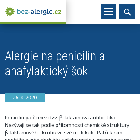
Alergie na penicilin a
anafylaktický šok
26. 8. 2020
Penicilin patří mezi tzv. β-laktamová antibiotika.
Nazývají se tak podle přítomnosti chemické struktury
β-laktamového kruhu ve své molekule. Patří k nim