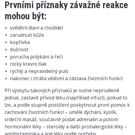
Prvními příznaky závažné reakce
mohou být:
svědění dlaní a chodidel
zarudnutí kůže
kopřivka
dušnost
porucha polykání a řeči
nízký krevní tlak
rychlý a nepravidelný puls
nakonec i ztráta vědomí a zástava životních funkcí
Při výskytu takových příznaků je nutné neprodleně
jednat, zastavit přívod léku (například infuzi), pokud to
lze, a podle stupně postižení poskytnout první pomoc k
zachování životních funkcí – umělé dýchání, kyslík,
srdeční masáž, současně podat adrenalin a potom
hormonální léky – steroidy a další protialergické léky –
antihistaminika a jiné léky podle potřeby.