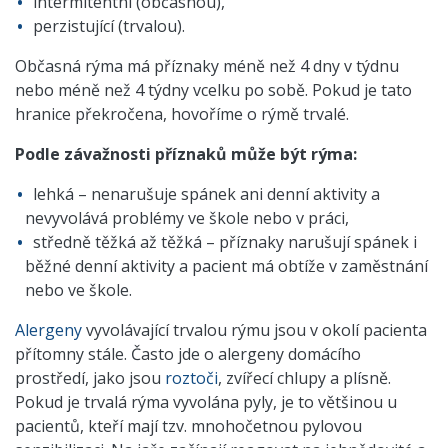
intermitentní (občasnou),
perzistující (trvalou).
Občasná rýma má příznaky méně než 4 dny v týdnu
nebo méně než 4 týdny vcelku po sobě. Pokud je tato
hranice překročena, hovoříme o rýmě trvalé.
Podle závažnosti příznaků může být rýma:
lehká – nenarušuje spánek ani denní aktivity a
nevyvolává problémy ve škole nebo v práci,
středně těžká až těžká – příznaky narušují spánek i
běžné denní aktivity a pacient má obtíže v zaměstnání
nebo ve škole.
Alergeny
vyvolávající trvalou rýmu jsou v okolí pacienta
přítomny stále. Často jde o alergeny domácího
prostředí, jako jsou
roztoči
, zvířecí chlupy a plísně.
Pokud je trvalá rýma vyvolána pyly, je to většinou u
pacientů, kteří mají tzv. mnohočetnou pylovou