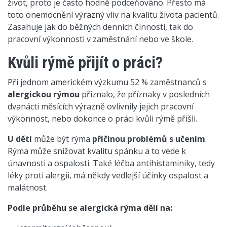
život, proto je často hodně podceňováno. Přesto má
toto onemocnění výrazný vliv na kvalitu života pacientů.
Zasahuje jak do běžných denních činností, tak do
pracovní výkonnosti v zaměstnání nebo ve škole.
Kvůli rýmě přijít o práci?
Při jednom americkém výzkumu 52 % zaměstnanců s
alergickou rýmou
přiznalo, že příznaky v posledních
dvanácti měsících výrazně ovlivnily jejich pracovní
výkonnost, nebo dokonce o práci kvůli rýmě přišli.
U dětí
může být rýma
příčinou problémů s učením
.
Rýma může snižovat kvalitu spánku a to vede k
únavnosti a ospalosti. Také léčba antihistaminiky, tedy
léky proti alergii, má někdy vedlejší účinky ospalost a
malátnost.
Podle průběhu se alergická rýma dělí na: