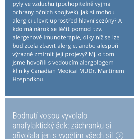
pyly ve vzduchu (pochopitelně vyjma
ochrany očních spojivek). Jak si mohou
alergici ulevit uprostřed hlavní sezóny? A
kdo má nárok se léčit pomocí tzv.
alergenové imunoterapie, díky níž se lze
buď zcela zbavit alergie, anebo alespoň
výrazně zmírnit její projevy? Mj. o tom
jsme hovořili s vedoucím alergologem
kliniky Canadian Medical MUDr. Martinem
Hospodkou.
Bodnutí vosou vyvolalo
anafylaktický šok: záchranku si
přivolala jen s vypětím všech sil