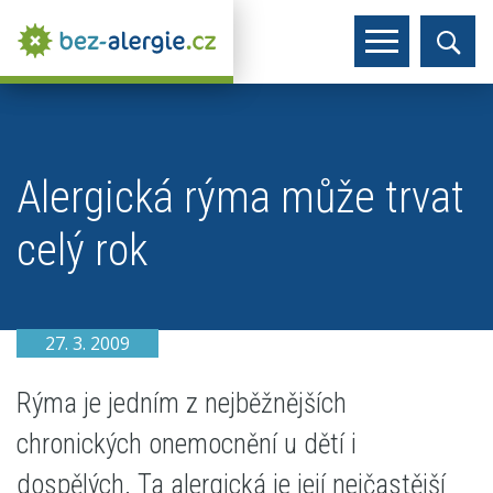
Alergická rýma může trvat
celý rok
27. 3. 2009
Rýma je jedním z nejběžnějších
chronických onemocnění u dětí i
dospělých. Ta alergická je její nejčastější