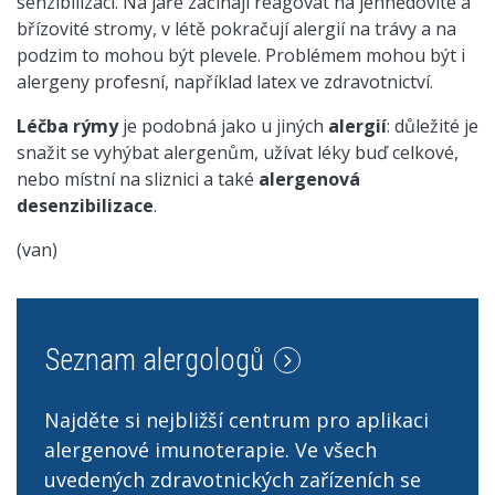
senzibilizaci. Na jaře začínají reagovat na jehnědovité a
břízovité stromy, v létě pokračují alergií na trávy a na
podzim to mohou být plevele. Problémem mohou být i
alergeny profesní, například latex ve zdravotnictví.
Léčba rýmy
je podobná jako u jiných
alergií
: důležité je
snažit se vyhýbat alergenům, užívat léky buď celkové,
nebo místní na sliznici a také
alergenová
desenzibilizace
.
(van)
Seznam alergologů
Najděte si nejbližší centrum pro aplikaci
alergenové imunoterapie. Ve všech
uvedených zdravotnických zařízeních se