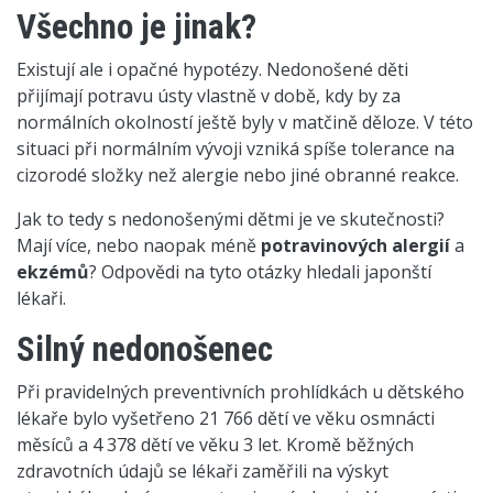
Všechno je jinak?
Existují ale i opačné hypotézy. Nedonošené děti
přijímají potravu ústy vlastně v době, kdy by za
normálních okolností ještě byly v matčině děloze. V této
situaci při normálním vývoji vzniká spíše tolerance na
cizorodé složky než alergie nebo jiné obranné reakce.
Jak to tedy s nedonošenými dětmi je ve skutečnosti?
Mají více, nebo naopak méně
potravinových alergií
a
ekzémů
? Odpovědi na tyto otázky hledali japonští
lékaři.
Silný nedonošenec
Při pravidelných preventivních prohlídkách u dětského
lékaře bylo vyšetřeno 21 766 dětí ve věku osmnácti
měsíců a 4 378 dětí ve věku 3 let. Kromě běžných
zdravotních údajů se lékaři zaměřili na výskyt