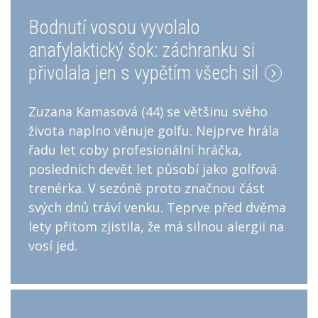
Bodnutí vosou vyvolalo
anafylaktický šok: záchranku si
přivolala jen s vypětím všech sil
Zuzana Kamasová (44) se většinu svého
života naplno věnuje golfu. Nejprve hrála
řadu let coby profesionální hráčka,
posledních devět let působí jako golfová
trenérka. V sezóně proto značnou část
svých dnů tráví venku. Teprve před dvěma
lety přitom zjistila, že má silnou alergii na
vosí jed.