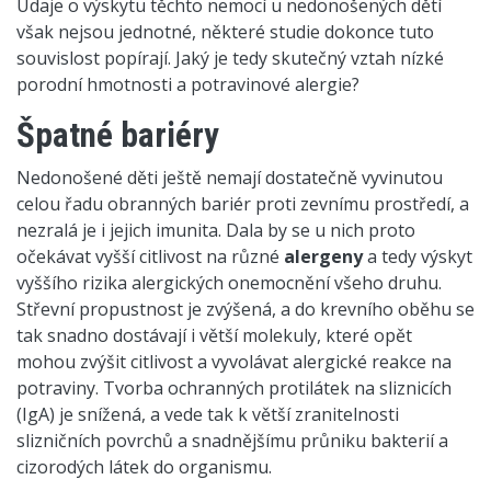
Údaje o výskytu těchto nemocí u nedonošených dětí
však nejsou jednotné, některé studie dokonce tuto
souvislost popírají. Jaký je tedy skutečný vztah nízké
porodní hmotnosti a potravinové alergie?
Špatné bariéry
Nedonošené děti ještě nemají dostatečně vyvinutou
celou řadu obranných bariér proti zevnímu prostředí, a
nezralá je i jejich imunita. Dala by se u nich proto
očekávat vyšší citlivost na různé
alergeny
a tedy výskyt
vyššího rizika alergických onemocnění všeho druhu.
Střevní propustnost je zvýšená, a do krevního oběhu se
tak snadno dostávají i větší molekuly, které opět
mohou zvýšit citlivost a vyvolávat alergické reakce na
potraviny. Tvorba ochranných protilátek na sliznicích
(IgA) je snížená, a vede tak k větší zranitelnosti
slizničních povrchů a snadnějšímu průniku bakterií a
cizorodých látek do organismu.