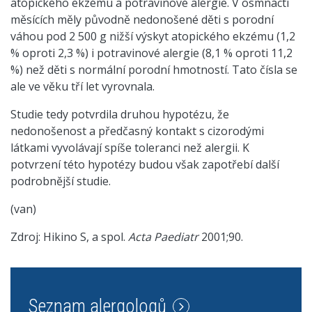
atopického ekzému a potravinové alergie. V osmnácti
měsících měly původně nedonošené děti s porodní
váhou pod 2 500 g nižší výskyt atopického ekzému (1,2
% oproti 2,3 %) i potravinové alergie (8,1 % oproti 11,2
%) než děti s normální porodní hmotností. Tato čísla se
ale ve věku tří let vyrovnala.
Studie tedy potvrdila druhou hypotézu, že
nedonošenost a předčasný kontakt s cizorodými
látkami vyvolávají spíše toleranci než alergii. K
potvrzení této hypotézy budou však zapotřebí další
podrobnější studie.
(van)
Zdroj: Hikino S, a spol.
Acta Paediatr
2001;90.
Seznam alergologů