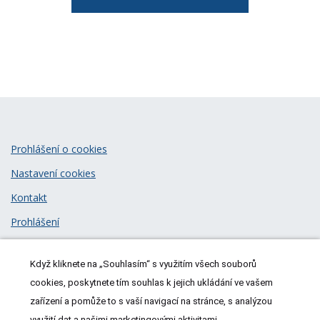
Prohlášení o cookies
Nastavení cookies
Kontakt
Prohlášení
Zásady zpracování osobních údajů
Když kliknete na „Souhlasím“ s využitím všech souborů
© 2026
MeDitorial
| ISSN 1805-3408
cookies, poskytnete tím souhlas k jejich ukládání ve vašem
zařízení a pomůže to s vaší navigací na stránce, s analýzou
využití dat a našimi marketingovými aktivitami.