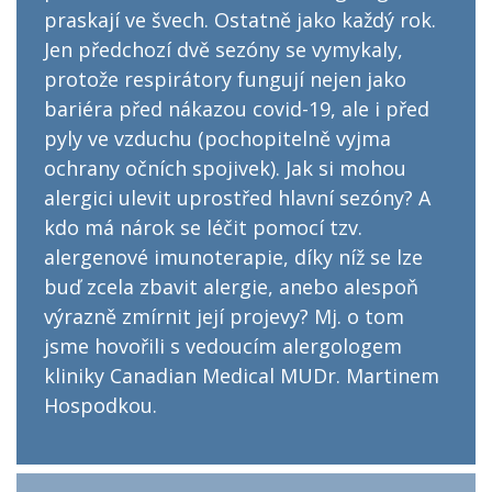
praskají ve švech. Ostatně jako každý rok.
Jen předchozí dvě sezóny se vymykaly,
protože respirátory fungují nejen jako
bariéra před nákazou covid-19, ale i před
pyly ve vzduchu (pochopitelně vyjma
ochrany očních spojivek). Jak si mohou
alergici ulevit uprostřed hlavní sezóny? A
kdo má nárok se léčit pomocí tzv.
alergenové imunoterapie, díky níž se lze
buď zcela zbavit alergie, anebo alespoň
výrazně zmírnit její projevy? Mj. o tom
jsme hovořili s vedoucím alergologem
kliniky Canadian Medical MUDr. Martinem
Hospodkou.