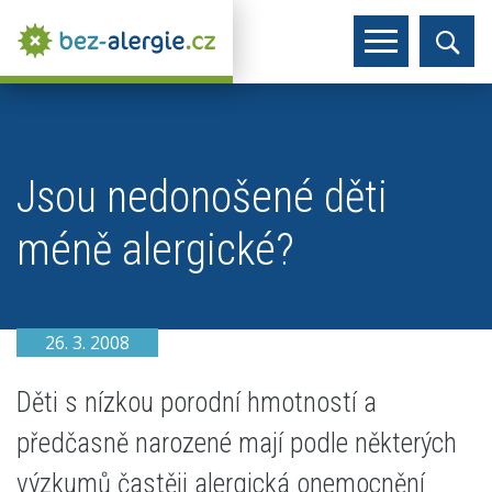
Jsou nedonošené děti
méně alergické?
26. 3. 2008
Děti s nízkou porodní hmotností a
předčasně narozené mají podle některých
výzkumů častěji alergická onemocnění