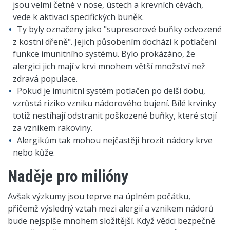
jsou velmi četné v nose, ústech a krevních cévách,
vede k aktivaci specifických buněk.
Ty byly označeny jako "supresorové buňky odvozené
z kostní dřeně". Jejich působením dochází k potlačení
funkce imunitního systému. Bylo prokázáno, že
alergici jich mají v krvi mnohem větší množství než
zdravá populace.
Pokud je imunitní systém potlačen po delší dobu,
vzrůstá riziko vzniku nádorového bujení. Bílé krvinky
totiž nestíhají odstranit poškozené buňky, které stojí
za vznikem rakoviny.
Alergikům tak mohou nejčastěji hrozit nádory krve
nebo kůže.
Naděje pro milióny
Avšak výzkumy jsou teprve na úplném počátku,
přičemž výsledný vztah mezi alergií a vznikem nádorů
bude nejspíše mnohem složitější. Když vědci bezpečně