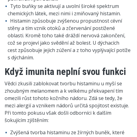
Tyto buňky se aktivují a uvolní široké spektrum
chemických látek, mezi nimi i zmiňovaný histamin.
Histamin způsobuje zvýšenou propustnost cévní
stěny a tím vznik otoků a zčervenání postižené
oblasti. Kromě toho také dráždí nervová zakončení,
což se projeví jako svědění až bolest. U dýchacích
cest způsobuje jejich zúžení a z toho vyplývající potíže
s dýcháním.
Když imunita neplní svou funkci
Vědci zkusili zablokovat tvorbu histaminu u myší se
zhoubným melanomem a k velkému překvapení tím
omezili růst tohoto kožního nádoru. Zdá se tedy, že
mezi alergií a vznikem nádorů určitá spojitost existuje.
Při tomto pokusu však došli odborníci k dalším
šokujícím zjištěním:
Zvýšená tvorba histaminu ze žírných buněk, které