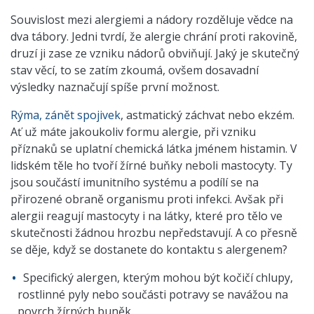
Souvislost mezi alergiemi a nádory rozděluje vědce na
dva tábory. Jedni tvrdí, že alergie chrání proti rakovině,
druzí ji zase ze vzniku nádorů obviňují. Jaký je skutečný
stav věcí, to se zatím zkoumá, ovšem dosavadní
výsledky naznačují spíše první možnost.
Rýma, zánět spojivek
, astmatický záchvat nebo ekzém.
Ať už máte jakoukoliv formu alergie, při vzniku
příznaků se uplatní chemická látka jménem histamin. V
lidském těle ho tvoří žírné buňky neboli mastocyty. Ty
jsou součástí imunitního systému a podílí se na
přirozené obraně organismu proti infekci. Avšak při
alergii reagují mastocyty i na látky, které pro tělo ve
skutečnosti žádnou hrozbu nepředstavují. A co přesně
se děje, když se dostanete do kontaktu s alergenem?
Specifický alergen, kterým mohou být kočičí chlupy,
rostlinné pyly nebo součásti potravy se navážou na
povrch žírných buněk.