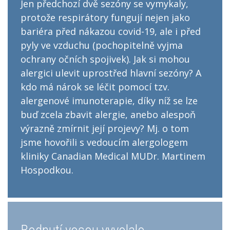
Jen předchozí dvě sezóny se vymykaly,
protože respirátory fungují nejen jako
bariéra před nákazou covid-19, ale i před
pyly ve vzduchu (pochopitelně vyjma
ochrany očních spojivek). Jak si mohou
alergici ulevit uprostřed hlavní sezóny? A
kdo má nárok se léčit pomocí tzv.
alergenové imunoterapie, díky níž se lze
buď zcela zbavit alergie, anebo alespoň
výrazně zmírnit její projevy? Mj. o tom
jsme hovořili s vedoucím alergologem
kliniky Canadian Medical MUDr. Martinem
Hospodkou.