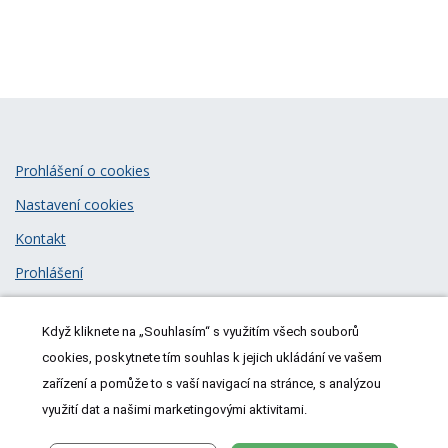
Prohlášení o cookies
Nastavení cookies
Kontakt
Prohlášení
Zásady zpracování osobních údajů
Když kliknete na „Souhlasím“ s využitím všech souborů
© 2026
MeDitorial
| ISSN 1805-3408
cookies, poskytnete tím souhlas k jejich ukládání ve vašem
zařízení a pomůže to s vaší navigací na stránce, s analýzou
využití dat a našimi marketingovými aktivitami.