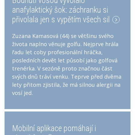
Bodnutí vosou vyvolalo
anafylaktický šok: záchranku si
přivolala jen s vypětím všech sil
Zuzana Kamasová (44) se většinu svého
života naplno věnuje golfu. Nejprve hrála
řadu let coby profesionální hráčka,
posledních devět let působí jako golfová
trenérka. V sezóně proto značnou část
svých dnů tráví venku. Teprve před dvěma
lety přitom zjistila, že má silnou alergii na
vosí jed.
Mobilní aplikace pomáhají i