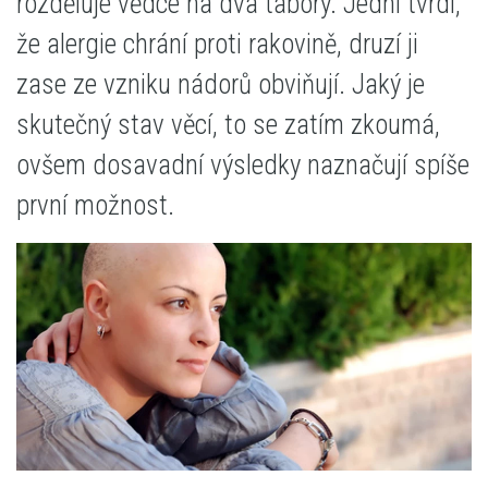
rozděluje vědce na dva tábory. Jedni tvrdí,
že alergie chrání proti rakovině, druzí ji
zase ze vzniku nádorů obviňují. Jaký je
skutečný stav věcí, to se zatím zkoumá,
ovšem dosavadní výsledky naznačují spíše
první možnost.