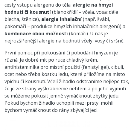
cesty vstupu alergenu do těla:
alergie na hmyzí
bodnutí či kousnutí
(blanokřídlí – včela, vosa; dále
blecha, štěnice),
alergie inhalační
(např. švábi,
pakomáři – produkce hmyzích inhalačních alergenů) a
kombinace obou možností
(komáři). U nás je
nejrozšířenější alergie na bodnutí včely, vosy či sršně.
První pomoc při pokousání či pobodání hmyzem je
různá. Je dobré mít po ruce chladivý krém,
antihistaminika pro místní použití (fenistyl gel), cibuli,
ocet nebo třeba kostku ledu, které přiložíme na místo
vpichu či kousnutí. Včelí žihadlo odstraníme nejlépe tak,
že je ze strany vyškrábneme nehtem a po jeho vyjmutí
se můžeme pokusit jemně vymáčknout zbytky jedu.
Pokud bychom žihadlo uchopili mezi prsty, mohli
bychom vymáčknout do rány zbývající jed.