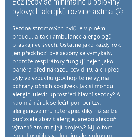
Bez léčby se minimálně u poloviny
pylových alergiků rozvine astma
Sezóna stromových pylů je v plném
proudu, a tak i ambulance alergologů
praskají ve švech. Ostatně jako každý rok.
Jen předchozí dvě sezóny se vymykaly,
protože respirátory fungují nejen jako
bariéra před nákazou covid-19, ale i před
pyly ve vzduchu (pochopitelně vyjma
ochrany očních spojivek). Jak si mohou
alergici ulevit uprostřed hlavní sezóny? A
kdo má nárok se léčit pomocí tzv.
alergenové imunoterapie, díky níž se lze
buď zcela zbavit alergie, anebo alespoň
výrazně zmírnit její projevy? Mj. o tom
jsme hovořili s vedoucím alergologem