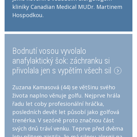
kliniky Canadian Medical MUDr. Martinem
Hospodkou.
Bodnutí vosou vyvolalo
anafylaktický šok: záchranku si
přivolala jen s vypětím všech sil
Zuzana Kamasová (44) se většinu svého
života naplno věnuje golfu. Nejprve hrála
řadu let coby profesionální hráčka,
posledních devět let působí jako golfová
trenérka. V sezóně proto značnou část
svých dnů tráví venku. Teprve před dvěma
lety přitom zjistila, že má silnou alergii na