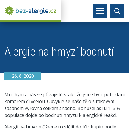
Alergie na hmyzí bodnutí
26. 8. 2020
Mnohým z nás se již zajisté stalo, že jsme byli pobodáni
komárem či včelou. Obvykle se naše tělo s takovým
zásahem vyrovná celkem snadno. Bohužel asi u 1–3 %
populace dojde po bodnutí hmyzu k alergické reakci.
Alergii na hmyz můžeme rozdělit do tří skupin podle