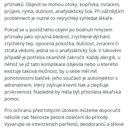
příznaků. Objevit se mohou otoky, kopřivka, zvracení,
průjem, rýma, dušnost, anafylaktický šok. Při vážnějších
problémech je nutné co nejrychleji vyhledat lékaře.
Pokud se u postižného objeví po bodnutí hmyzem
příznaky jako výrazná bledost, zrychlené dýchání,
zrychlený tep, opocená pokožka, dušnost, zvracení či
ztráta vědomí, jedná se o anafylaktický šok. V takovém
případě je potřeba okamžitě zakročit. Každý alergik, u
něhož se již tato komplikace objevila nebo u kterého
existuje taková možnost, by u sebe měl mít
pohotovostní balíček. Jeho součástí je autoinjektor s
adrenalinem, který zvyšuje krevní tlak a zlepšuje
prokrvenost. Následně by měla být přivolána lékařská
pomoc.
Pro ochranu před hmyzím útokem můžeme doporučit
několik rad. Nenoste pestré oblečení do přírody.
Vyvarujte se intenzivních parfémů, deodorantů a tělové