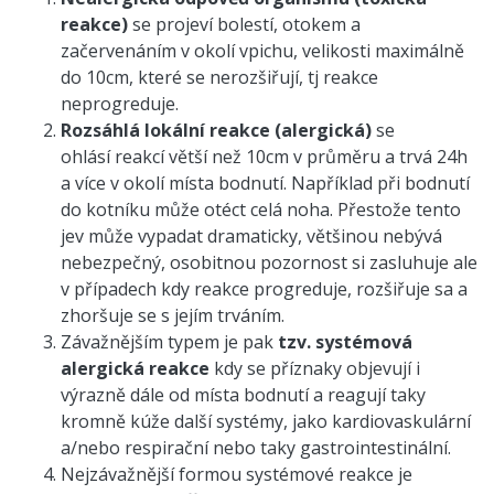
reakce)
se projeví bolestí, otokem a
začervenáním v okolí vpichu, velikosti maximálně
do 10cm, které se nerozšiřují, tj reakce
neprogreduje.
Rozsáhlá lokální reakce (alergická)
se
ohlásí reakcí větší než 10cm v průměru a trvá 24h
a více v okolí místa bodnutí. Například při bodnutí
do kotníku může otéct celá noha. Přestože tento
jev může vypadat dramaticky, většinou nebývá
nebezpečný, osobitnou pozornost si zasluhuje ale
v případech kdy reakce progreduje, rozšiřuje sa a
zhoršuje se s jejím trváním.
Závažnějším typem je pak
tzv. systémová
alergická reakce
kdy se příznaky objevují i
výrazně dále od místa bodnutí a reagují taky
kromně kúže další systémy, jako kardiovaskulární
a/nebo respirační nebo taky gastrointestinální.
Nejzávažnější formou systémové reakce je