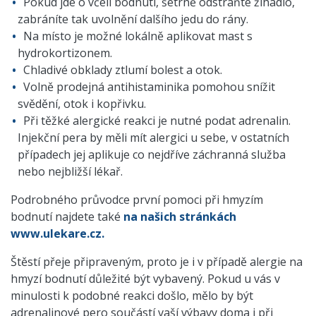
Pokud jde o včelí bodnutí, šetrně odstraňte žihadlo,
zabráníte tak uvolnění dalšího jedu do rány.
Na místo je možné lokálně aplikovat mast s
hydrokortizonem.
Chladivé obklady ztlumí bolest a otok.
Volně prodejná antihistaminika pomohou snížit
svědění, otok i kopřivku.
Při těžké alergické reakci je nutné podat adrenalin.
Injekční pera by měli mít alergici u sebe, v ostatních
případech jej aplikuje co nejdříve záchranná služba
nebo nejbližší lékař.
Podrobného průvodce první pomoci při hmyzím
bodnutí najdete také
na našich stránkách
www.ulekare.cz.
Štěstí přeje připraveným, proto je i v případě alergie na
hmyzí bodnutí důležité být vybavený. Pokud u vás v
minulosti k podobné reakci došlo, mělo by být
adrenalinové pero součástí vaší výbavy doma i při