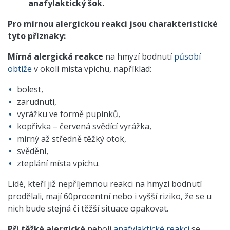
anafylaktický šok.
Pro mírnou alergickou reakci jsou charakteristické
tyto příznaky:
Mírná alergická reakce
na hmyzí bodnutí
působí
obtíže
v okolí místa vpichu, například:
bolest,
zarudnutí,
vyrážku ve formě pupínků,
kopřivka – červená svědící vyrážka,
mírný až středně těžký otok,
svědění,
zteplání místa vpichu.
Lidé, kteří již nepříjemnou reakci na hmyzí bodnutí
prodělali, mají 60procentní nebo i vyšší riziko, že se u
nich bude stejná či těžší situace opakovat.
Při těžké alergické
neboli
anafylaktické reakci
se