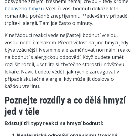
obsypané zralými třešněmi nemají chybu – tedy kromě
bodavého hmyzu
. Včelí či vosí bodnutí dokáže letní
romantiku pořádně znepříjemnit. Především v případě,
trpíte-li alergií. Tam jde často o minuty.
K nežádoucí reakci vede nejčastěji bodnutí včelou,
vosou nebo čmelákem. Přecitlivělost na jiné hmyzí jedy
bývá vzácnější. Nesmíme ale zaměňovat normální reakci
na bodnutí s alergickou odpovědí. Když budete umět
rozlišit rozdíl, ušetříte si zbytečné starosti i návštěvu
lékaře. Navíc budete vědět, jak rychle zareagovat v
případě skutečné alergie, kdy může jít doslova o
každou vteřinu.
Poznejte rozdíly a co dělá hmyzí
jed v těle
Existují tři typy reakcí na hmyzí bodnutí:
Nealergická odpověď organismu (toxická