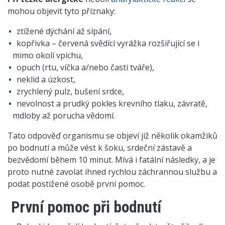
mohou objevit tyto příznaky:
ztížené dýchání až sípání,
kopřivka – červená svědící vyrážka rozšiřující se i
mimo okolí vpichu,
opuch (rtu, víčka a/nebo časti tváře),
neklid a úzkost,
zrychlený pulz, bušení srdce,
nevolnost a prudký pokles krevního tlaku, závratě,
mdloby až porucha vědomí.
Tato odpověď organismu se objeví již několik okamžiků
po bodnutí a může vést k šoku, srdeční zástavě a
bezvědomí během 10 minut. Mívá i fatální následky, a je
proto nutné zavolat ihned rychlou záchrannou službu a
podat postižené osobě první pomoc.
První pomoc při bodnutí