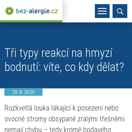
Tři typy reakcí na hmyzí
bodnutí: víte, co kdy dělat?
20. 8. 2020
Rozkvetlá louka lákající k posezení nebo
ovocné stromy obsypané zralými třešněmi
nemají chybu – tedy kromě bodavého