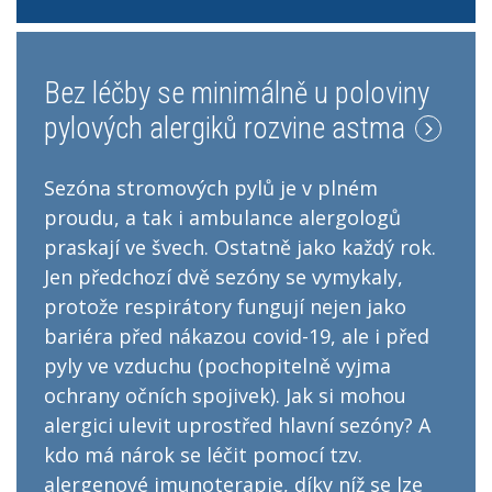
Bez léčby se minimálně u poloviny
pylových alergiků rozvine astma
Sezóna stromových pylů je v plném
proudu, a tak i ambulance alergologů
praskají ve švech. Ostatně jako každý rok.
Jen předchozí dvě sezóny se vymykaly,
protože respirátory fungují nejen jako
bariéra před nákazou covid-19, ale i před
pyly ve vzduchu (pochopitelně vyjma
ochrany očních spojivek). Jak si mohou
alergici ulevit uprostřed hlavní sezóny? A
kdo má nárok se léčit pomocí tzv.
alergenové imunoterapie, díky níž se lze