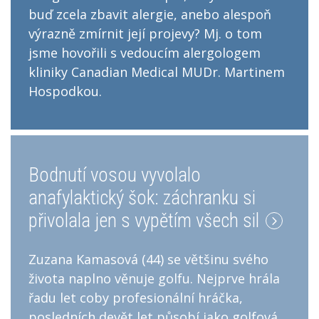
buď zcela zbavit alergie, anebo alespoň
výrazně zmírnit její projevy? Mj. o tom
jsme hovořili s vedoucím alergologem
kliniky Canadian Medical MUDr. Martinem
Hospodkou.
Bodnutí vosou vyvolalo
anafylaktický šok: záchranku si
přivolala jen s vypětím všech sil
Zuzana Kamasová (44) se většinu svého
života naplno věnuje golfu. Nejprve hrála
řadu let coby profesionální hráčka,
posledních devět let působí jako golfová